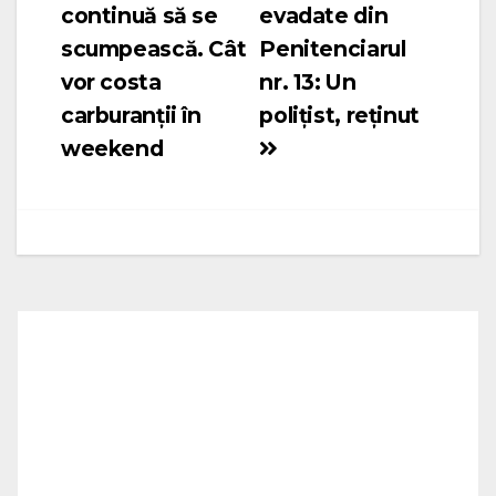
continuă să se
evadate din
în
scumpească. Cât
Penitenciarul
articole
vor costa
nr. 13: Un
carburanții în
polițist, reținut
weekend