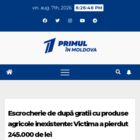
Skip
vin. aug. 7th, 2026
6:26:47 PM
to
content
Escrocherie de după gratii cu produse
agricole inexistente: Victima a pierdut
245.000 de lei