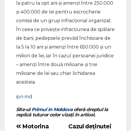
la patru la opt ani și amenzi între 250.000
și 400.000 de lei pentru escrocherie
comisă de un grup infracțional organizat.
În ceea ce privește infracțiunea de spălare
de bani, pedepsele prevăd închisoare de
la 5 la 10 ani și amenzi între 650.000 și un
milion de lei, iar în cazul persoanei juridice
– amenzi între două milioane și trei
milioane de lei sau chiar lichidarea
acesteia.
ipn.md
Site-ul
Primul in Moldova
oferă dreptul la
replică tuturor celor vizați în articol.
Motorina
Cazul deținutei
Navigare