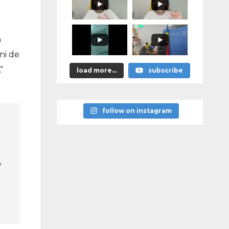
promis?"
ă
ni de
”
load more...
subscribe
follow on instagram