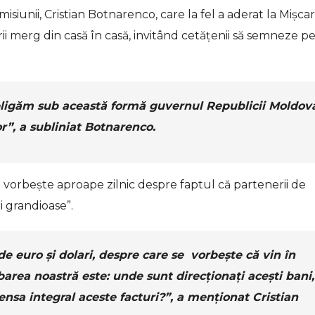
emisiunii, Cristian Botnarenco, care la fel a aderat la Mișca
rii merg din casă în casă, invitând cetățenii să semneze p
obligăm sub această formă guvernul Republicii Moldov
r”, a subliniat Botnarenco.
e vorbește aproape zilnic despre faptul că partenerii de
i grandioase”.
e euro și dolari, despre care se vorbește că vin în
barea noastră este: unde sunt direcționați acești bani,
sa integral aceste facturi?”, a menționat Cristian