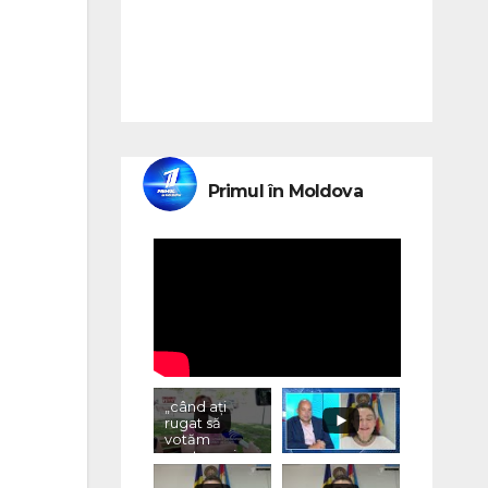
Primul în Moldova
„când ați
rugat să
votăm
pentru voi,
ce ați