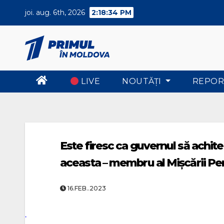
Skip
joi. aug. 6th, 2026
2:18:34 PM
to
content
LIVE
NOUTĂŢI
REPOR
Este firesc ca guvernul să achite 
aceasta – membru al Mișcării Pe
16.FEB..2023