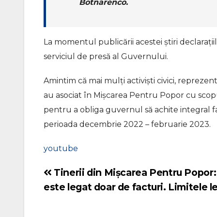
Botnarenco.
La momentul publicării acestei știri declarații
serviciul de presă al Guvernului.
Amintim că mai mulți activiști civici, reprezenta
au asociat în Mișcarea Pentru Popor cu scopu
pentru a obliga guvernul să achite integral fa
perioada decembrie 2022 – februarie 2023.
youtube
Tinerii din Mișcarea Pentru Popor:
Navigare
este legat doar de facturi. Limitele l
în
articole