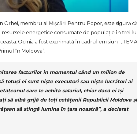
din Orhei, membru al Mișcării Pentru Popor, este sigură c
u resursele energetice consumate de populație în trei lu
 aceasta. Opinia a fost exprimată în cadrul emisiunii „TEMA
Primul în Moldova”.
chitarea facturilor în momentul când un milion de
ă totuși ei sunt niște executori sau niște lucrători ai
etățeanul care le achită salariul, chiar dacă ei își
ați să aibă grijă de toți cetățenii Republicii Moldova și
ățean să stingă lumina în țara noastră”, a declarat