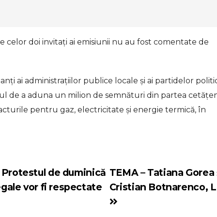
le celor doi invitați ai emisiunii nu au fost comentate de
nți ai administrațiilor publice locale și ai partidelor politi
l de a aduna un milion de semnături din partea cetățeni
cturile pentru gaz, electricitate și energie termică, în
 Protestul de duminică
TEMA – Tatiana Gorea 
egale vor fi respectate
Cristian Botnarenco, 