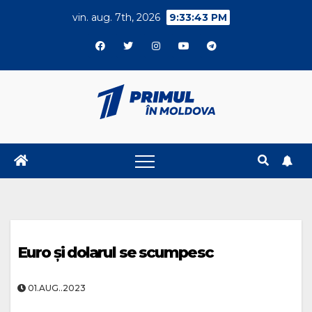
Skip
vin. aug. 7th, 2026
9:33:43 PM
to
content
Euro și dolarul se scumpesc
01.AUG..2023