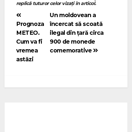
replică tuturor celor vizați în articol.
Un moldovean a
Navigare
Prognoza
încercat să scoată
în
METEO.
ilegal din țară circa
articole
Cum va fi
900 de monede
vremea
comemorative
astăzi