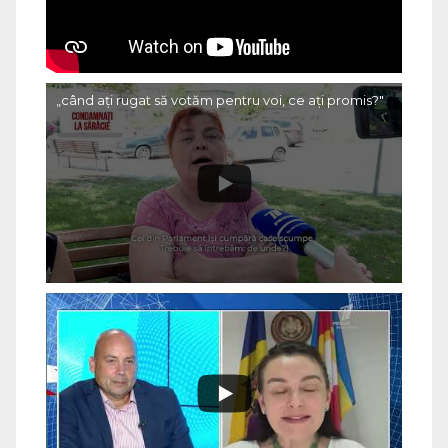
„când ați rugat să votăm pentru voi, ce ați promis?"