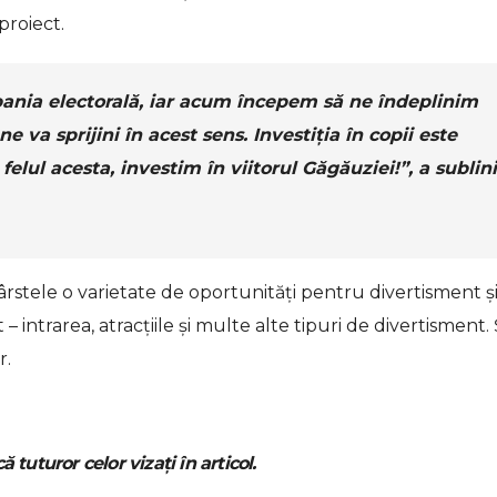
proiect.
ania electorală, iar acum începem să ne îndeplinim
ne va sprijini în acest sens. Investiția în copii este
felul acesta, investim în viitorul Găgăuziei!”, a sublin
ârstele o varietate de oportunități pentru divertisment ș
 – intrarea, atracțiile și multe alte tipuri de divertisment. Ș
r.
ă tuturor celor vizați în articol.