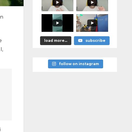
promis?"
în
e
load more...
subscribe
l,
follow on instagram
i