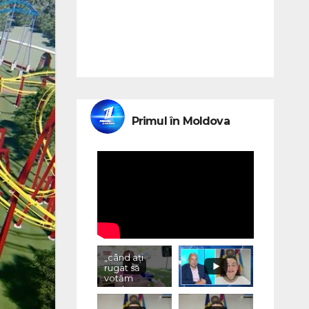
Primul în Moldova
„când ați
rugat să
votăm
pentru voi,
ce ați