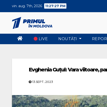
Skip
vin. aug. 7th, 2026
11:27:28 PM
to
content
LIVE
NOUTĂŢI
REPOR
Evghenia Guțul: Vara viitoare, pa
13.SEPT..2023