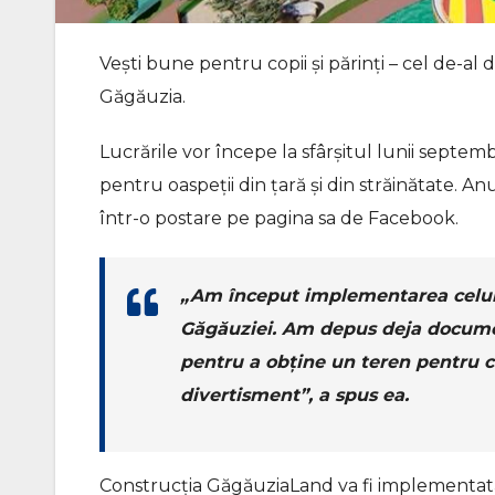
Vești bune pentru copii și părinți – cel de-al 
Găgăuzia.
Lucrările vor începe la sfârșitul lunii septemb
pentru oaspeții din țară și din străinătate. 
într-o postare pe pagina sa de Facebook.
„Am început implementarea celui m
Găgăuziei. Am depus deja documen
pentru a obține un teren pentru c
divertisment”, a spus ea.
Construcția GăgăuziaLand va fi implementată cu