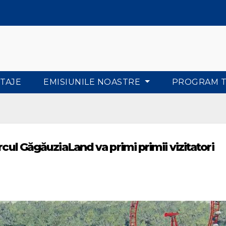
TAJE
EMISIUNILE NOASTRE
PROGRAM 
rcul GăgăuziaLand va primi primii vizitatori