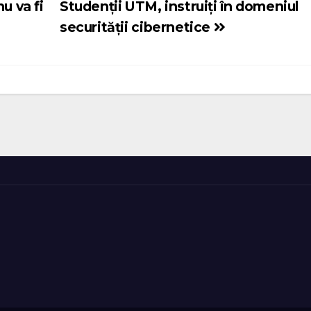
u va fi
Studenții UTM, instruiți în domeniul
securității cibernetice