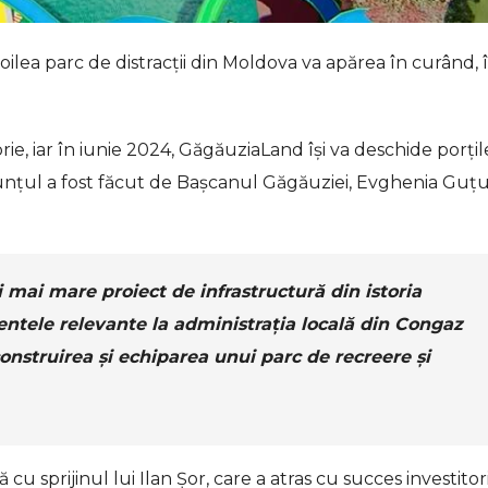
doilea parc de distracții din Moldova va apărea în curând, 
rie, iar în iunie 2024, GăgăuziaLand își va deschide porțil
Anunțul a fost făcut de Bașcanul Găgăuziei, Evghenia Guțu
ai mare proiect de infrastructură din istoria
tele relevante la administrația locală din Congaz
onstruirea și echiparea unui parc de recreere și
 sprijinul lui Ilan Șor, care a atras cu succes investitor