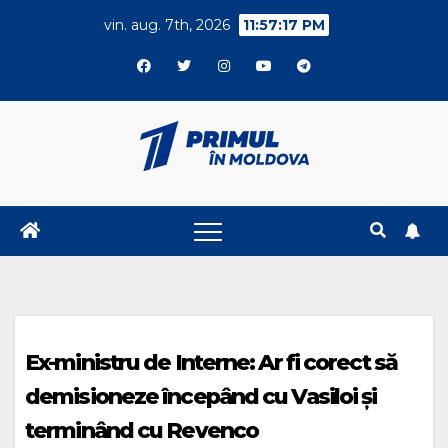
Skip
vin. aug. 7th, 2026
11:57:17 PM
to
content
Ex-ministru de Interne: Ar fi corect să
demisioneze începând cu Vasiloi și
terminând cu Revenco