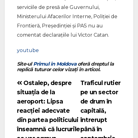
serviciile de presă ale Guvernului,
Ministerului Afacerilor Interne, Poliției de
Frontieră, Președinției și PAS nu au
comentat declarațiile lui Victor Catan.
youtube
Site-ul
Primul in Moldova
oferă dreptul la
replică tuturor celor vizați în articol.
Ostalep, despre
Traficul rutier
Navigare
situația de la
pe un sector
în
aeroport: Lipsa
de drum în
articole
reacției adecvate
capitală,
din partea politicului
întrerupt
înseamnă că lucrurile
până în