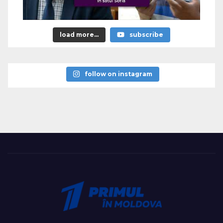
load more...
subscribe
follow on instagram