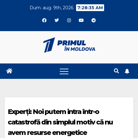
Skip
Dum. aug. 9th, 2026
7:28:36 AM
to
content
Experți: Noi putem intra într-o
catastrofă din simplul motiv că nu
avem resurse energetice