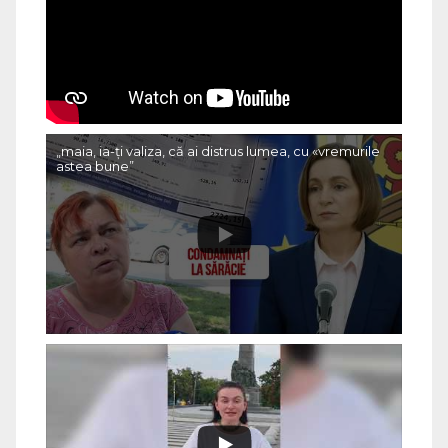
„maia, ia-ți valiza, că ai distrus lumea, cu «vremurile
astea bune”