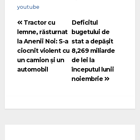
youtube
Tractor cu
Deficitul
Navigare
lemne, răsturnat
bugetului de
în
la Anenii Noi: S-a
stat a depășit
articole
ciocnit violent cu
8,269 miliarde
un camion și un
de lei la
automobil
începutul lunii
noiembrie