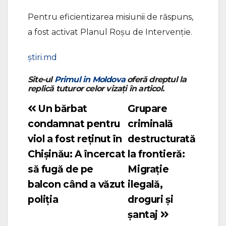
Pentru eficientizarea misiunii de răspuns,
a fost activat Planul Roșu de Intervenție.
știri.md
Site-ul
Primul in Moldova
oferă dreptul la
replică tuturor celor vizați în articol.
Un bărbat
Grupare
Navigare
condamnat pentru
criminală
în
viol a fost reținut în
destructurată
articole
Chișinău: A încercat
la frontieră:
să fugă de pe
Migrație
balcon când a văzut
ilegală,
poliția
droguri și
șantaj