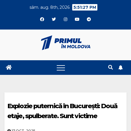
Skip
sâm. aug. 8th, 2026
5:51:27 PM
to
content
Explozie puternică în București: Două
etaje, spulberate. Sunt victime
17.OCT..2025