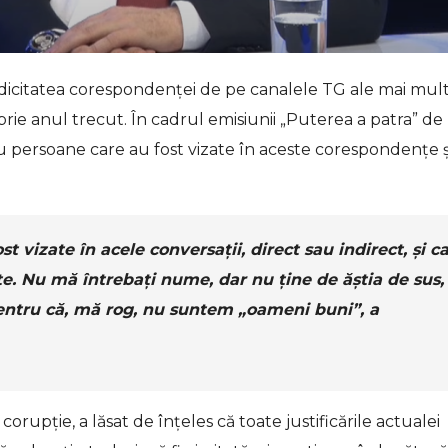
ridicitatea corespondenței de pe canalele TG ale mai mul
mbrie anul trecut. În cadrul emisiunii „Puterea a patra” de 
cu persoane care au fost vizate în aceste corespondențe ș
t vizate în acele conversații, direct sau indirect, și 
e. Nu mă întrebați nume, dar nu ține de ăștia de sus, 
entru că, mă rog, nu suntem „oameni buni”, a
upție, a lăsat de înțeles că toate justificările actualei