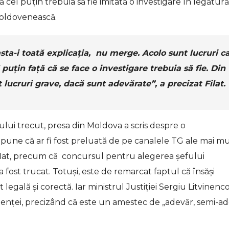
ă cel puțin trebuia să fie imitată o investigare în legătur
moldovenească.
asta-i toată explicația, nu merge. Acolo sunt lucruri c
puțin față că se face o investigare trebuia să fie. Din
ucruri grave, dacă sunt adevărate”, a precizat Filat.
ului trecut, presa din Moldova a scris despre o
pune că ar fi fost preluată de pe canalele TG ale mai mu
 a aflat, precum că concursul pentru alegerea șefului
a fost trucat. Totuși, este de remarcat faptul că însăși
legală și corectă. Iar ministrul Justiției Sergiu Litvinenc
denței, precizând că este un amestec de „adevăr, semi-a