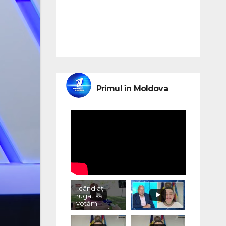
Primul în Moldova
„când ați
rugat să
votăm
pentru voi,
ce ați