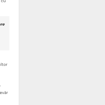
ă cu
are
ltor
o
devăr