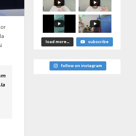
promis?"
tor
la
load more...
subscribe
i
follow on instagram
cam
la