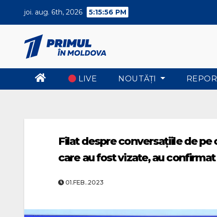
Skip
joi. aug. 6th, 2026
5:15:57 PM
to
content
LIVE
NOUTĂŢI
REPOR
Filat despre conversațiile de pe
care au fost vizate, au confirma
01.FEB..2023