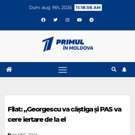
Skip
Dum. aug. 9th, 2026
11:18:59 AM
to
content
Filat: „Georgescu va câștiga și PAS va
cere iertare de la el
04.DEC..2024