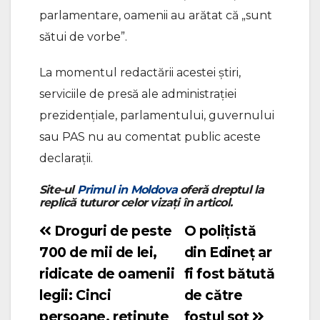
parlamentare, oamenii au arătat că „sunt
sătui de vorbe”.
La momentul redactării acestei știri,
serviciile de presă ale administrației
prezidențiale, parlamentului, guvernului
sau PAS nu au comentat public aceste
declarații.
Site-ul
Primul in Moldova
oferă dreptul la
replică tuturor celor vizați în articol.
Droguri de peste
O polițistă
Navigare
700 de mii de lei,
din Edineț ar
în
ridicate de oamenii
fi fost bătută
articole
legii: Cinci
de către
persoane, reţinute
fostul soț