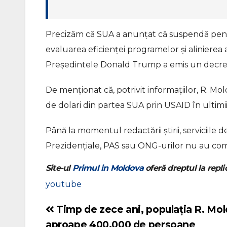
Precizăm că SUA a anunțat că suspendă pent
evaluarea eficienței programelor și alinierea 
Președintele Donald Trump a emis un decret 
De menționat că, potrivit informațiilor, R. Mol
de dolari din partea SUA prin USAID în ultimii
Până la momentul redactării știrii, serviciile
Prezidențiale, PAS sau ONG-urilor nu au comen
Site-ul
Primul in Moldova
oferă dreptul la replic
youtube
Timp de zece ani, populația R. Mol
Navigare
aproape 400.000 de persoane