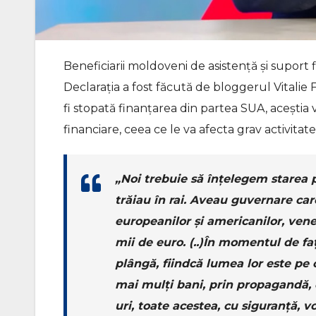
Beneficiarii moldoveni de asistență și suport 
Declarația a fost făcută de bloggerul Vitalie 
fi stopată finanțarea din partea SUA, aceștia vo
financiare, ceea ce le va afecta grav activitatea
„Noi trebuie să înțelegem starea 
trăiau în rai. Aveau guvernare care
europeanilor și americanilor, vene
mii de euro. (..)În momentul de faț
plângă, fiindcă lumea lor este pe 
mai mulți bani, prin propagandă, 
uri, toate acestea, cu siguranță, 