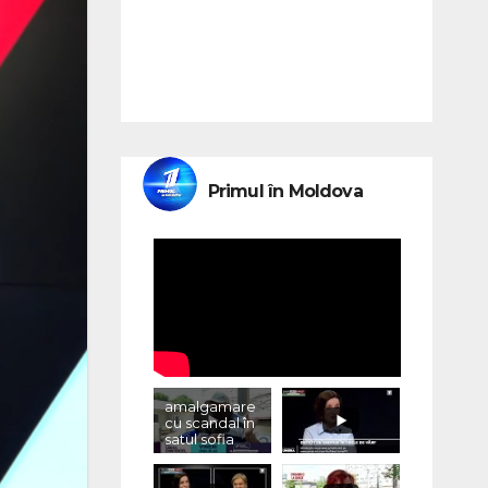
Primul în Moldova
amalgamare
cu scandal în
satul sofia