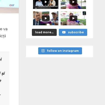
le va
load more...
subscribe
cții
follow on instagram
i
 și
e
-