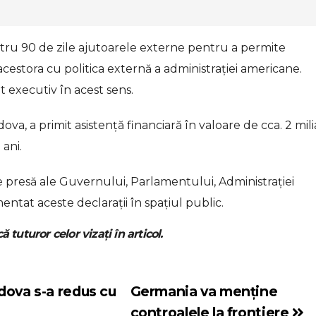
ru 90 de zile ajutoarele externe pentru a permite
acestora cu politica externă a administrației americane.
executiv în acest sens.
dova, a primit asistență financiară în valoare de cca. 2 mil
 ani.
 de presă ale Guvernului, Parlamentului, Administrației
tat aceste declarații în spațiul public.
ă tuturor celor vizați în articol.
dova s-a redus cu
Germania va menține
controalele la frontiere