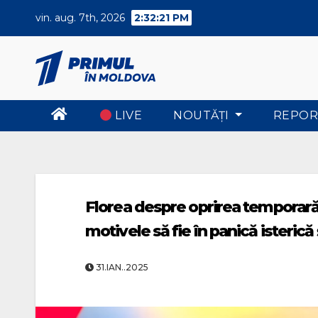
Skip
vin. aug. 7th, 2026
2:32:21 PM
to
content
LIVE
NOUTĂŢI
REPOR
Florea despre oprirea temporară 
motivele să fie în panică isterică
31.IAN..2025