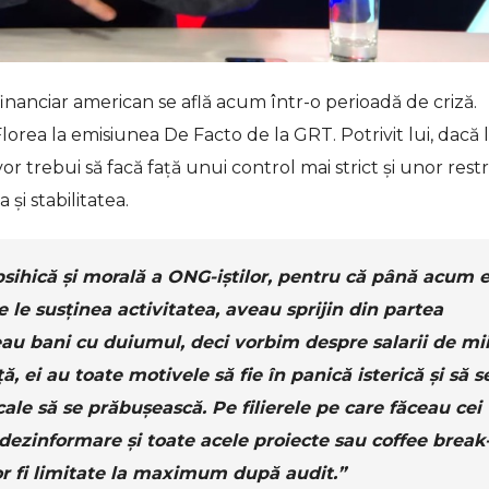
financiar american se află acum într-o perioadă de criză.
Florea la emisiunea De Facto de la GRT. Potrivit lui, dacă 
r trebui să facă față unui control mai strict și unor restri
 și stabilitatea.
psihică și morală a ONG-iștilor, pentru că până acum e
 le susținea activitatea, aveau sprijin din partea
au bani cu duiumul, deci vorbim despre salarii de mii
ă, ei au toate motivele să fie în panică isterică și să s
cale să se prăbușească. Pe filierele pe care făceau cei
dezinformare și toate acele proiecte sau coffee break
vor fi limitate la maximum după audit.”