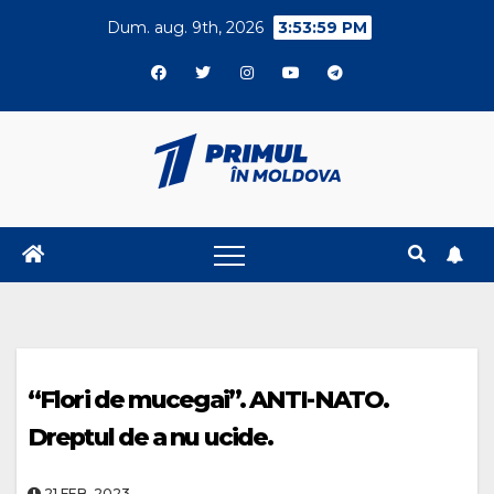
Skip
Dum. aug. 9th, 2026
3:53:59 PM
to
content
“Flori de mucegai”. ANTI-NATO.
Dreptul de a nu ucide.
21.FEB..2023