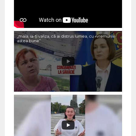
„maia, ia-ți valiza, că ai distrus lumea, cu «vremurile
astea bune”