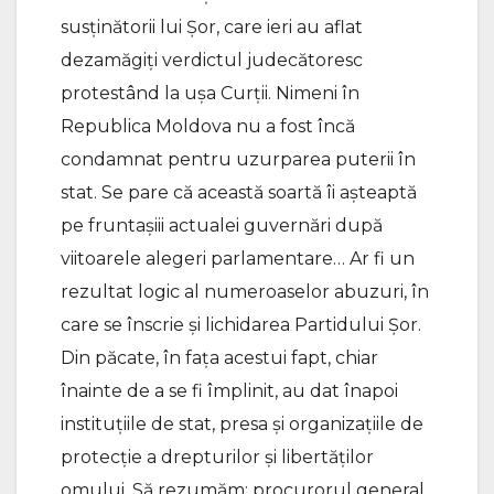
susținătorii lui Șor, care ieri au aflat
dezamăgiți verdictul judecătoresc
protestând la ușa Curții. Nimeni în
Republica Moldova nu a fost încă
condamnat pentru uzurparea puterii în
stat. Se pare că această soartă îi așteaptă
pe fruntașiii actualei guvernări după
viitoarele alegeri parlamentare… Ar fi un
rezultat logic al numeroaselor abuzuri, în
care se înscrie și lichidarea Partidului Șor.
Din păcate, în fața acestui fapt, chiar
înainte de a se fi împlinit, au dat înapoi
instituțiile de stat, presa și organizațiile de
protecție a drepturilor și libertăților
omului. Să rezumăm: procurorul general