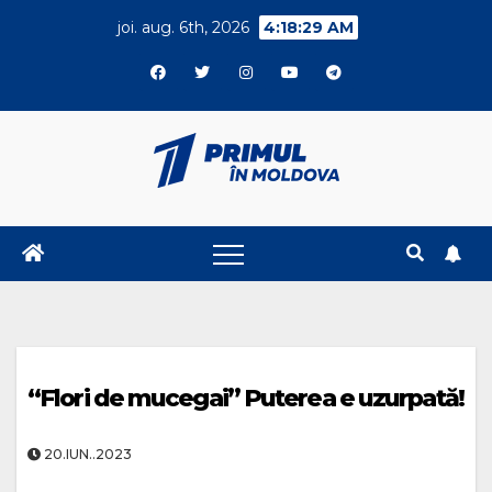
Skip
joi. aug. 6th, 2026
4:18:30 AM
to
content
“Flori de mucegai” Puterea e uzurpată!
20.IUN..2023