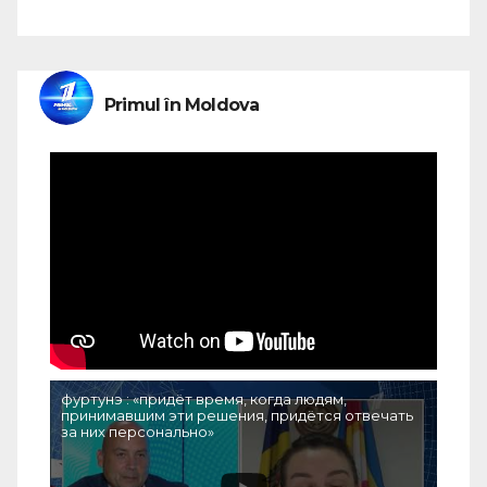
Primul în Moldova
фуртунэ : «придёт время, когда людям,
принимавшим эти решения, придётся отвечать
за них персонально»