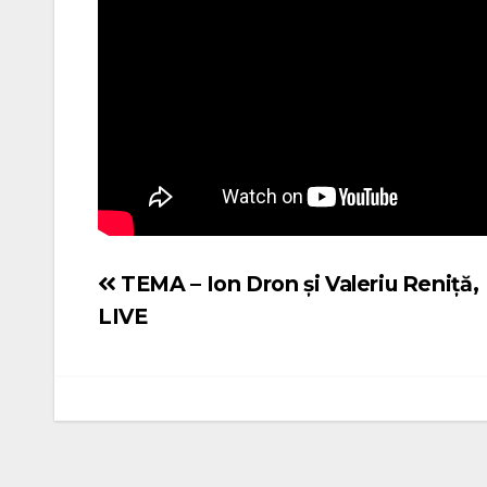
TEMA – Ion Dron și Valeriu Reniță,
Navigare
LIVE
în
articole