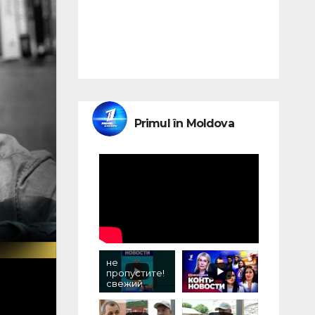
Primul în Moldova
не
пропустите!
свежий
выпуск
«контрновос