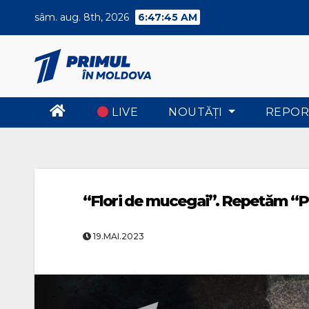
Skip
sâm. aug. 8th, 2026
6:47:46 AM
to
content
LIVE
NOUTĂŢI
REPOR
“Flori de mucegai”. Repetăm “P
19.MAI.2023