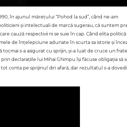
 1990, în ajunul mărețului “Pohod la sud”, când ne-am
oliticieni și intelectuali de marcă sugerau, că suntem pr
are cauză respectivii ni se suie în cap. Când elita politică
ele de înțelepciune adunate în scurta sa istorie și înce
 tocmai s-a asigurat cu sprijin, și-a luat de cruce un frat
rin declarațiile lui Mihai Ghimpu își făcuse obligația să 
 conta pe sprijinul din afară, dar rezultatul s-a dovedit