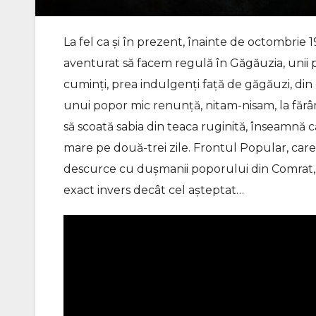
La fel ca și în prezent, înainte de octombrie
aventurat să facem regulă în Găgăuzia, unii p
cuminți, prea indulgenți față de găgăuzi, din c
unui popor mic renunță, nitam-nisam, la fărâm
să scoată sabia din teaca ruginită, înseamnă că
mare pe două-trei zile. Frontul Popular, care p
descurce cu dușmanii poporului din Comrat, tot
exact invers decât cel așteptat…