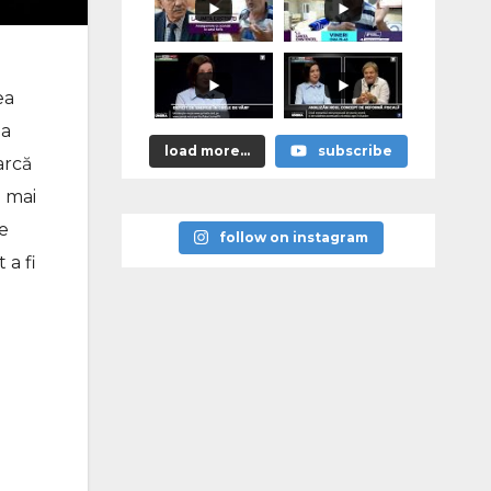
тей» уже
сегодня, в
10:00
ea
 a
load more...
subscribe
arcă
e mai
se
follow on instagram
 a fi