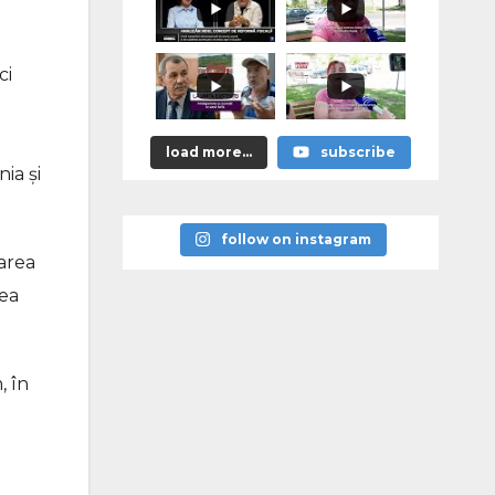
ci
load more...
subscribe
ia și
follow on instagram
area
rea
, în