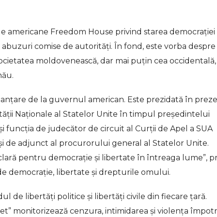
le americane Freedom House privind starea democrației 
 abuzuri comise de autorități. În fond, este vorba despre
societatea moldovenească, dar mai puțin cea occidentală,
nău.
inanțare de la guvernul american. Este prezidată în prez
tății Naționale al Statelor Unite în timpul președintelui
i funcția de judecător de circuit al Curții de Apel a SUA
 și de adjunct al procurorului general al Statelor Unite.
ară pentru democrație și libertate în întreaga lume”, pr
e democrație, libertate și drepturile omului.
de libertăți politice și libertăți civile din fiecare țară.
t” monitorizează cenzura, intimidarea și violența împotr