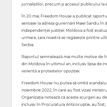
jurnaliștilor, precum și accesul publicului la i
În 20 mai, Freedom House a publicat raportul
serioase la adresa guvernării Maiei Sandu în do
independenței justiției. Moldova a fost evalu
urmare, țara noastră se regăsește printre ulti
Serbia.
Raportul semnalează mai multe motive de îng
din Moldova în ultimul an, inclusiv lipsa de 
violentă a protestelor opoziției.
Freedom House nu putea să omită scandalul p
noiembrie 2022, în care au fost vizați ministrul J
Organizația notează că aceste scurgeri au dezv
inclusiv în Procuratura Anticorupție, au fost,