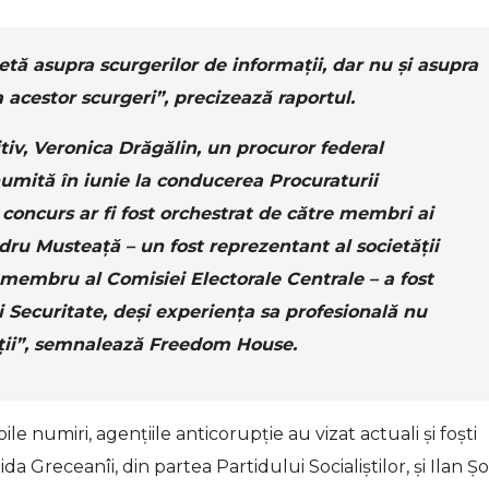
tă asupra scurgerilor de informații, dar nu și asupra
 acestor scurgeri”, precizează raportul.
iv, Veronica Drăgălin, un procuror federal
numită în iunie la conducerea Procuraturii
 concurs ar fi fost orchestrat de către membri ai
dru Musteață – un fost reprezentant al societății
și membru al Comisiei Electorale Centrale – a fost
și Securitate, deși experiența sa profesională nu
ății”, semnalează Freedom House.
 numiri, agențiile anticorupție au vizat actuali și foști
da Greceanîi, din partea Partidului Socialiștilor, și Ilan Șo