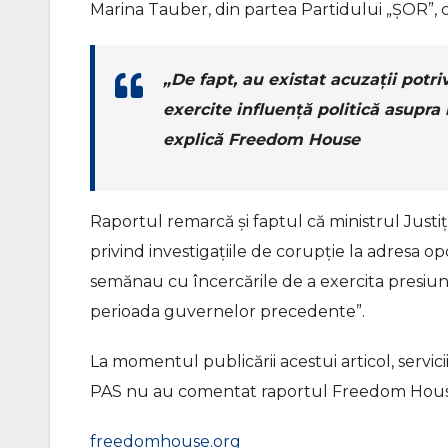
Marina Tauber, din partea Partidului „ȘOR”, car
„De fapt, au existat acuzații potr
exercite influență politică asupra 
explică Freedom House
Raportul remarcă și faptul că ministrul Justiție
privind investigațiile de corupție la adresa opo
semănau cu încercările de a exercita presiuni 
perioada guvernelor precedente”.
La momentul publicării acestui articol, servic
PAS nu au comentat raportul Freedom Hous
freedomhouse.org