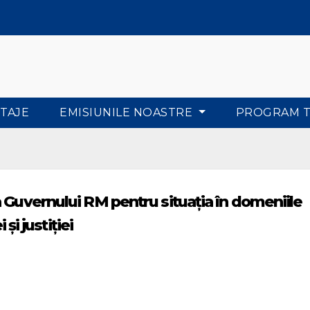
TAJE
EMISIUNILE NOASTRE
PROGRAM 
 Guvernului RM pentru situația în domeniile
 și justiției