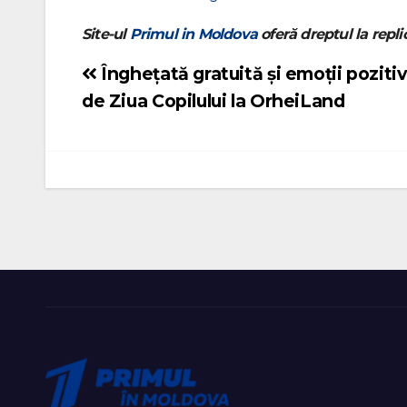
Site-ul
Primul in Moldova
oferă dreptul la replic
Înghețată gratuită și emoții poziti
Navigare
de Ziua Copilului la OrheiLand
în
articole