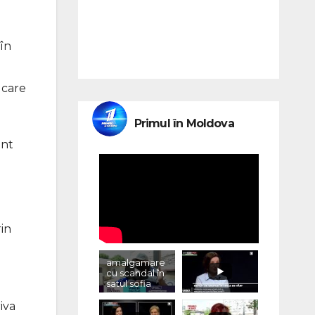
în
 care
Primul în Moldova
ent
in
amalgamare
cu scandal în
satul sofia
iva