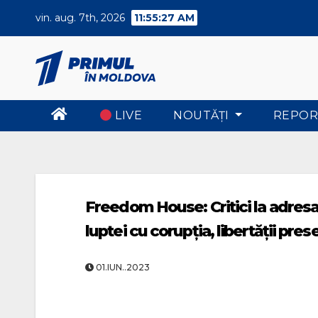
Skip
vin. aug. 7th, 2026
11:55:27 AM
to
content
LIVE
NOUTĂŢI
REPOR
Freedom House: Critici la adresa
luptei cu corupția, libertății presei
01.IUN..2023