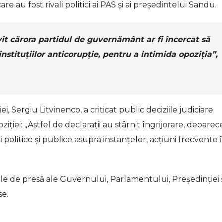
e au fost rivali politici ai PAS și ai președintelui Sandu.
ivit cărora partidul de guvernământ ar fi încercat să
instituțiilor anticorupție, pentru a intimida opoziția”,
i, Sergiu Litvinenco, a criticat public deciziile judiciare
ziției: „Astfel de declarații au stârnit îngrijorare, deoarec
politice și publice asupra instanțelor, acțiuni frecvente 
iile de presă ale Guvernului, Parlamentului, Președinției 
e.