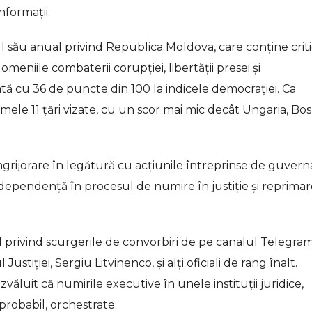
nformații.
 său anual privind Republica Moldova, care conține criti
meniile combaterii corupției, libertății presei și
ată cu 36 de puncte din 100 la indicele democrației. Ca
mele 11 țări vizate, cu un scor mai mic decât Ungaria, Bosn
rijorare în legătură cu acțiunile întreprinse de guvern
independență în procesul de numire în justiție și reprima
rivind scurgerile de convorbiri de pe canalul Telegram
ustiției, Sergiu Litvinenco, și alți oficiali de rang înalt.
ăluit că numirile executive în unele instituții juridice,
 probabil, orchestrate.