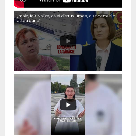
„maia, ia-ți valiza, că ai distrus lumea, cu «vremurile
astea bune”