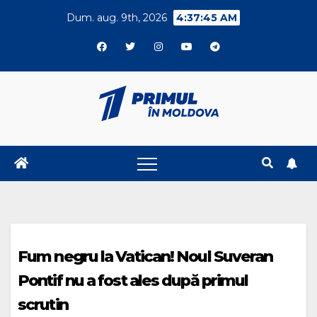
Skip
Dum. aug. 9th, 2026
4:37:45 AM
to
content
Fum negru la Vatican! Noul Suveran
Pontif nu a fost ales după primul
scrutin