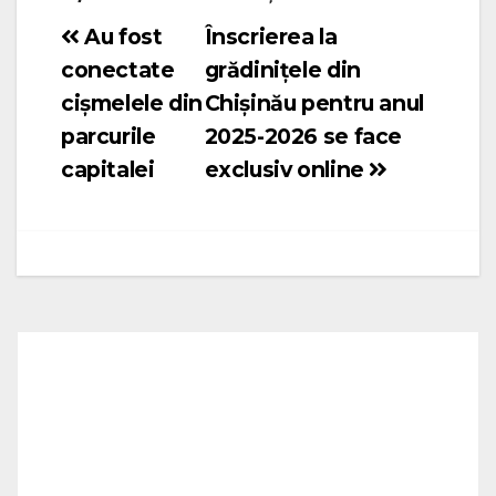
Au fost
Înscrierea la
Navigare
conectate
grădinițele din
în
cișmelele din
Chișinău pentru anul
articole
parcurile
2025-2026 se face
capitalei
exclusiv online