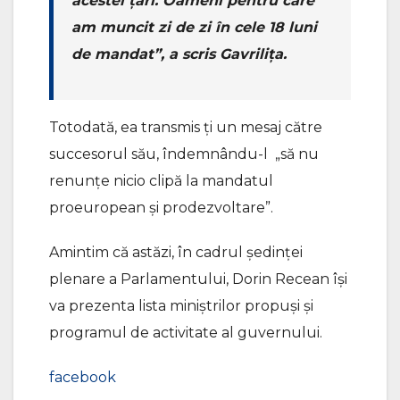
acestei țări. Oameni pentru care
am muncit zi de zi în cele 18 luni
de mandat”, a scris Gavrilița.
Totodată, ea transmis ți un mesaj către
succesorul său, îndemnându-l „să nu
renunțe nicio clipă la mandatul
proeuropean și prodezvoltare”.
Amintim că astăzi, în cadrul ședinței
plenare a Parlamentului, Dorin Recean își
va prezenta lista miniștrilor propuși și
programul de activitate al guvernului.
facebook