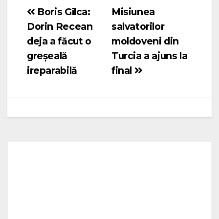
Boris Gîlca:
Misiunea
Navigare
Dorin Recean
salvatorilor
în
deja a făcut o
moldoveni din
articole
greșeală
Turcia a ajuns la
ireparabilă
final