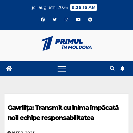
Skip
joi. aug. 6th, 2026
9:26:16 AM
to
content
Gavrilița: Transmit cu inima împăcată
noii echipe responsabilitatea
16.FEB..2023