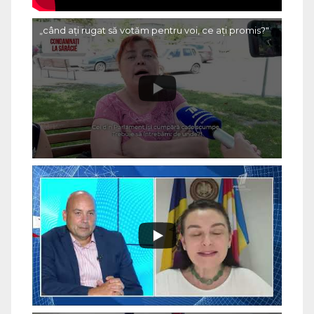
„când ați rugat să votăm pentru voi, ce ați promis?"