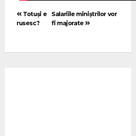
Totuși e
Salariile miniștrilor vor
Navigare
rusesc?
fi majorate
în
articole