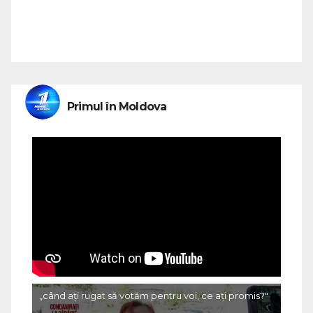
Primul în Moldova
„când ați rugat să votăm pentru voi, ce ați promis?"