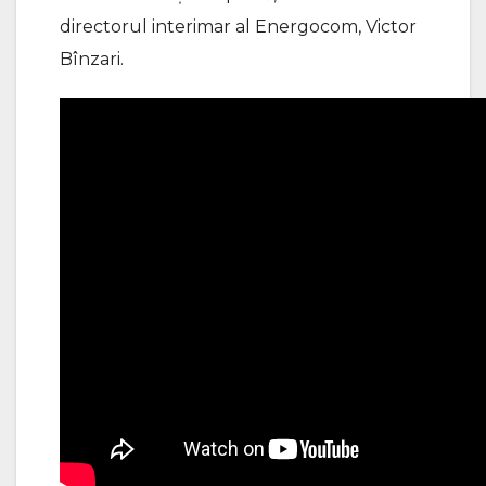
directorul interimar al Energocom, Victor
Bînzari.