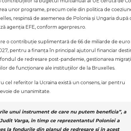
a contribuţiilor la bugetul multianual al UE cerută de Co
rea unor programe, precum cele din politica de coeziune
elles, respinsă de asemenea de Polonia şi Ungaria după 
ează agenţia EFE, conform agerpres.ro.
e o contribuţie suplimentară de 66 de miliarde de euro 
, pentru a finanţa în principal ajutorul financiar desti
u fondul de redresare post-pandemie, gestionarea migraţi
rilor de funcţionare ale instituţiilor de la Bruxelles.
 cel referitor la Ucraina există un consens, iar pentru
nevoie de unanimitate.
rile unui instrument de care nu putem beneficia”, a
Judit Varga, în timp ce reprezentantul Poloniei a
ces la fondurile din planul de redresare şi în acest