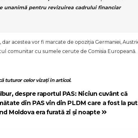
e unanimă pentru revizuirea cadrului financiar
 dar acestea vor fi marcate de opoziţia Germaniei, Austrie
getul comunitar cu sumele cerute de Comisia Europeană.
ă tuturor celor vizați în articol.
lbur, despre raportul PAS: Niciun cuvânt că
mătate din PAS vin din PLDM care a fost la pu
nd Moldova era furată zi și noapte