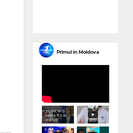
Primul în Moldova
„maia, ia-ți
valiza, că ai
distrus
lumea, cu
«vremurile