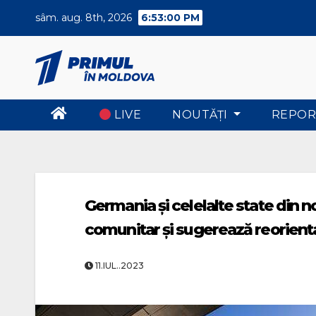
Skip
sâm. aug. 8th, 2026
6:53:00 PM
to
content
LIVE
NOUTĂŢI
REPOR
Germania şi celelalte state din 
comunitar şi sugerează reorienta
11.IUL..2023