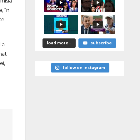
astea bune”
misia
, în
ce
load more...
subscribe
la
nat
ei,
follow on instagram