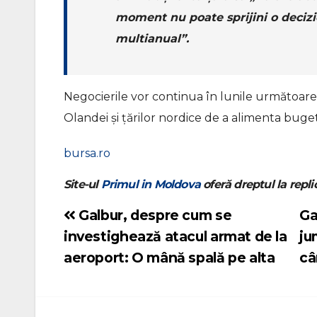
moment nu poate sprijini o decizi
multianual”.
Negocierile vor continua în lunile următoare,
Olandei şi ţărilor nordice de a alimenta bu
bursa.ro
Site-ul
Primul in Moldova
oferă dreptul la replic
Galbur, despre cum se
Ga
Navigare
investighează atacul armat de la
ju
în
aeroport: O mână spală pe alta
câ
articole