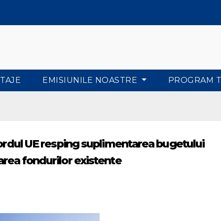
TAJE
EMISIUNILE NOASTRE
PROGRAM 
nordul UE resping suplimentarea bugetului
rea fondurilor existente