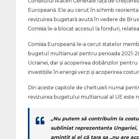
Consiliului Afaceri Generale faţă de creştere
Europeană. Ele au cerut în schimb reorienta
revizuirea bugetară avută în vedere de Brux
Comisia le-a blocat accesul la fonduri, relat
Comisia Europeană le-a cerut statelor membr
bugetul multianual pentru perioada 2021-2027
Ucrainei, dar şi acoperirea dobânzilor pentr
investiţiile în energii verzi şi acoperirea costu
Din aceste capitole de cheltuieli numai pentru
revizuirea bugetului multianual al UE este 
„Nu putem să contribuim la costu
subliniat reprezentanta Ungariei, 
amintit şi el că ţara sa „nu are ac