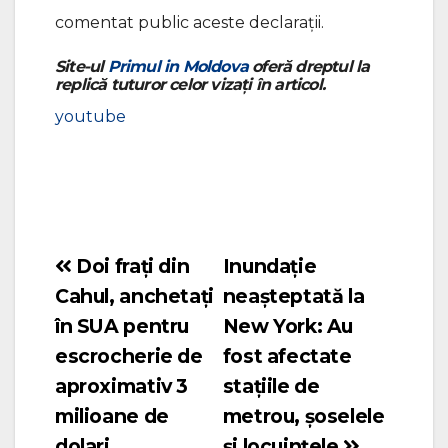
comentat public aceste declarații.
Site-ul
Primul in Moldova
oferă dreptul la
replică tuturor celor vizați în articol.
youtube
Doi frați din
Inundație
Navigare
Cahul, anchetați
neașteptată la
în
în SUA pentru
New York: Au
articole
escrocherie de
fost afectate
aproximativ 3
stațiile de
milioane de
metrou, șoselele
dolari
și locuințele