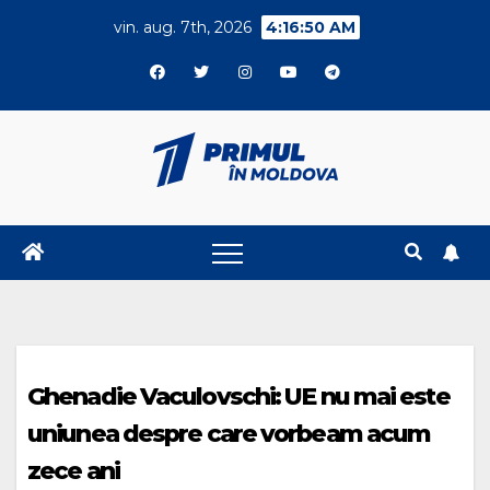
Skip
vin. aug. 7th, 2026
4:16:51 AM
to
content
Ghenadie Vaculovschi: UE nu mai este
uniunea despre care vorbeam acum
zece ani