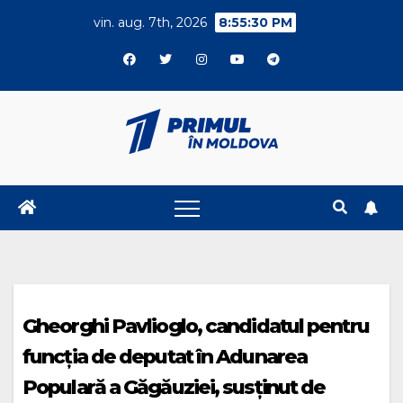
Skip
vin. aug. 7th, 2026
8:55:31 PM
to
content
Gheorghi Pavlioglo, candidatul pentru
funcția de deputat în Adunarea
Populară a Găgăuziei, susținut de