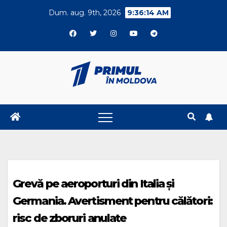
Skip
Dum. aug. 9th, 2026
9:36:14 AM
to
content
Grevă pe aeroporturi din Italia și
Germania. Avertisment pentru călători:
risc de zboruri anulate