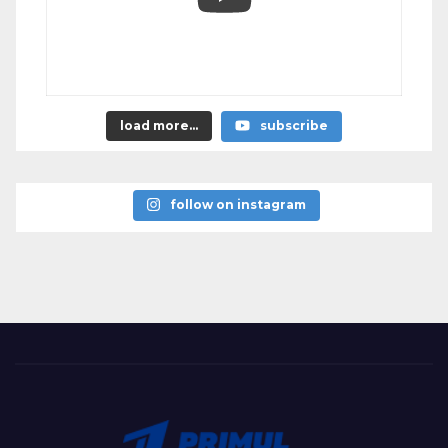
load more...
subscribe
follow on instagram