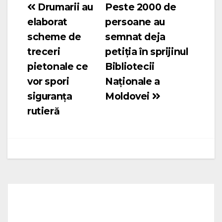
Drumarii au
Peste 2000 de
Navigare
elaborat
persoane au
în
scheme de
semnat deja
articole
treceri
petiția în sprijinul
pietonale ce
Bibliotecii
vor spori
Naționale a
siguranţa
Moldovei
rutieră