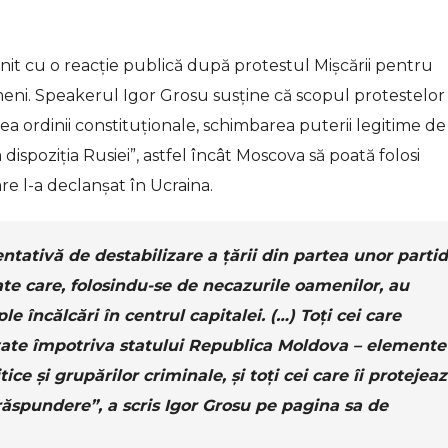
nit cu o reacție publică după protestul Mișcării pentru
eni. Speakerul Igor Grosu susține că scopul protestelor
rea ordinii constituționale, schimbarea puterii legitime de
ispoziția Rusiei”, astfel încât Moscova să poată folosi
are l-a declanșat în Ucraina.
ntativă de destabilizare a țării din partea unor parti
iate care, folosindu-se de necazurile oamenilor, au
e încălcări în centrul capitalei. (…) Toți cei care
ptate împotriva statului Republica Moldova – elemente
ce și grupărilor criminale, și toți cei care îi protejea
a răspundere”, a scris Igor Grosu pe pagina sa de