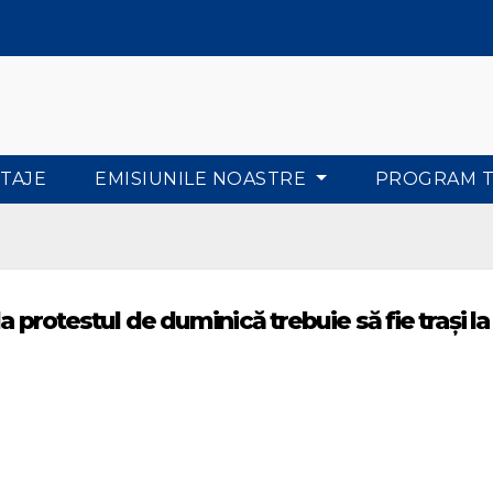
TAJE
EMISIUNILE NOASTRE
PROGRAM 
a protestul de duminică trebuie să fie trași la