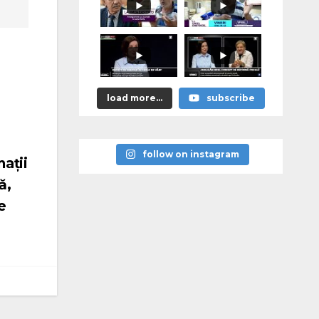
тей» уже
сегодня, в
10:00
load more...
subscribe
follow on instagram
ații
ă,
e