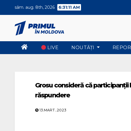
Skip
sâm. aug. 8th, 2026
6:31:12 AM
to
content
LIVE
NOUTĂŢI
REPOR
Grosu consideră că participanții l
răspundere
13.MART..2023