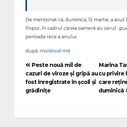
De menționat că, duminică, 12 martie, a avut
Popor, în cadrul căreia oamenii au cerut guve
perioada rece a anului.
după
moldova1.md
Peste nouă mii de
Marina Tau
Navigare
cazuri de viroze și gripă au
cu privire
în
fost înregistrate în școli și
care rețin
articole
grădinițe
duminică