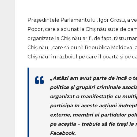
Președintele Parlamentului, Igor Grosu, a ve
Popor, care a adunat la Chișinău sute de oam
organizate la Chișinău ar fi, de fapt, răsturna
Chișinău, „care să pună Republica Moldova la d
Chișinăul în războiul pe care îl poartă și pe c
„Astăzi am avut parte de încă o te
politice și grupări criminale asoc
organizat o manifestație cu multipl
participă în aceste acțiuni îndre
externe, membri ai partidelor politi
pe aceștia – trebuie să fie trași l
Facebook.