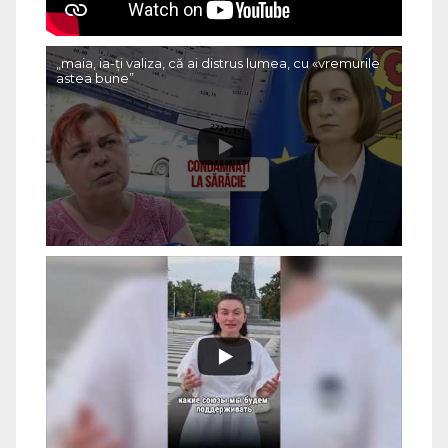
„maia, ia-ți valiza, că ai distrus lumea, cu «vremurile
astea bune”