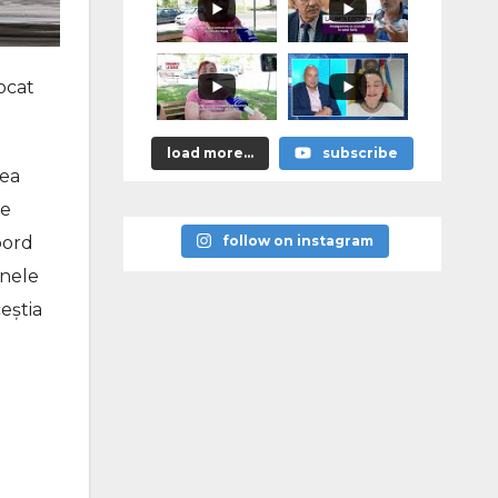
подорожать,
если
граждане не
начнут
экономить"
ocat
load more...
subscribe
rea
te
bord
follow on instagram
Unele
eștia