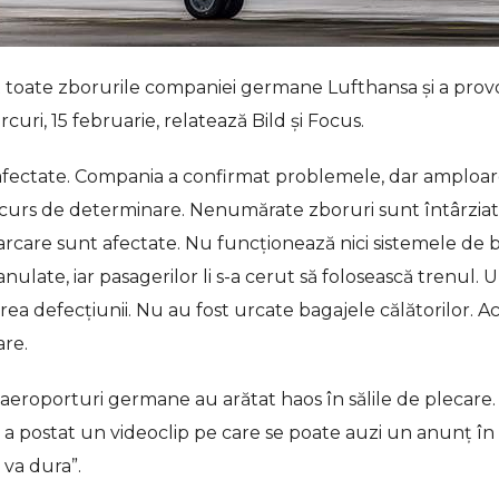
t toate zborurile companiei germane Lufthansa și a prov
uri, 15 februarie, relatează Bild și Focus.
afectate. Compania a confirmat problemele, dar amploa
în curs de determinare. Nenumărate zboruri sunt întârzia
arcare sunt afectate. Nu funcționează nici sistemele de 
nulate, iar pasagerilor li s-a cerut să folosească trenul. 
a defecțiunii. Nu au fost urcate bagajele călătorilor. Ac
are.
e aeroporturi germane au arătat haos în sălile de plecare.
a postat un videoclip pe care se poate auzi un anunț în
va dura”.