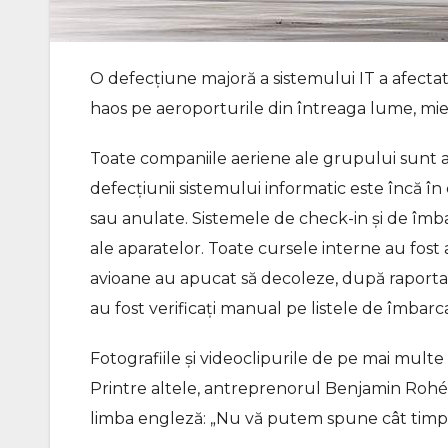
O defecțiune majoră a sistemului IT a afecta
haos pe aeroporturile din întreaga lume, mierc
Toate companiile aeriene ale grupului sunt 
defecțiunii sistemului informatic este încă 
sau anulate. Sistemele de check-in și de îmb
ale aparatelor. Toate cursele interne au fost a
avioane au apucat să decoleze, după raportare
au fost verificați manual pe listele de îmbarc
Fotografiile și videoclipurile de pe mai mult
Printre altele, antreprenorul Benjamin Rohé 
limba engleză: „Nu vă putem spune cât timp 