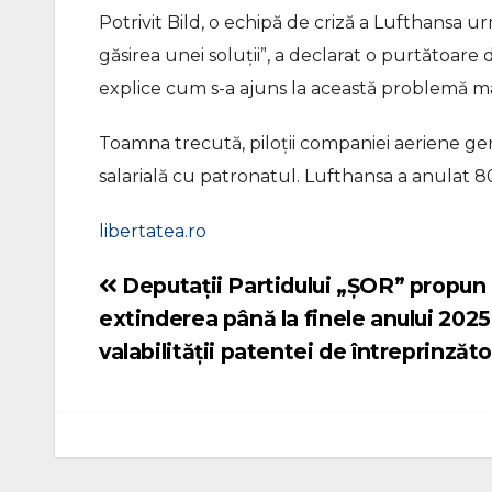
Potrivit Bild, o echipă de criză a Lufthansa u
găsirea unei soluții”, a declarat o purtătoare 
explice cum s-a ajuns la această problemă ma
Toamna trecută, piloții companiei aeriene ge
salarială cu patronatul. Lufthansa a anulat 80
libertatea.ro
Deputații Partidului „ȘOR” propun
Navigare
extinderea până la finele anului 2025
în
valabilității patentei de întreprinzăto
articole