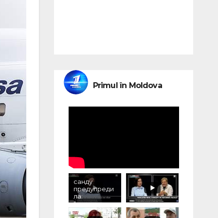
Primul în Moldova
санду
предупреди
ла:
"электричес
тво может