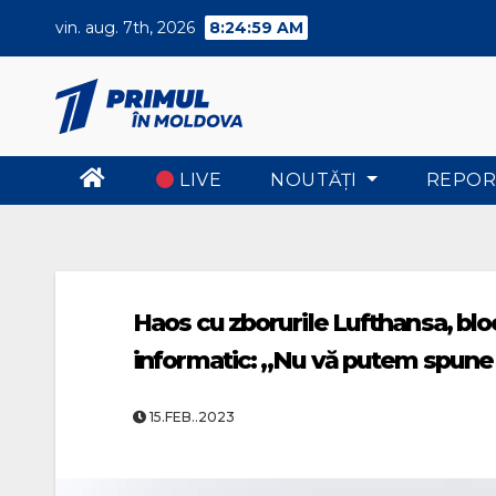
Skip
vin. aug. 7th, 2026
8:24:59 AM
to
content
LIVE
NOUTĂŢI
REPOR
Haos cu zborurile Lufthansa, blo
informatic: „Nu vă putem spune 
15.FEB..2023