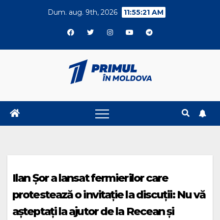
Skip
Dum. aug. 9th, 2026
11:55:21 AM
to
content
Ilan Șor a lansat fermierilor care
protestează o invitație la discuții: Nu vă
așteptați la ajutor de la Recean și