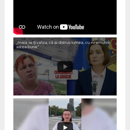
„maia, ia-ți valiza, că ai distrus lumea, cu «vremurile
astea bune”