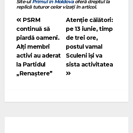
Site-ul
Primul in Moldova
oferă dreptul la
replică tuturor celor vizați în articol.
PSRM
Atenție călători:
Navigare
continuă să
pe 13 iunie, timp
în
piardă oameni.
de trei ore,
articole
Alți membri
postul vamal
activi au aderat
Sculeni își va
la Partidul
sista activitatea
„Renaștere”