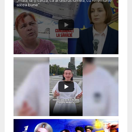
„maia, ia-ți valiza, că ai distrus lumea, cu «vremurile
astea bune”