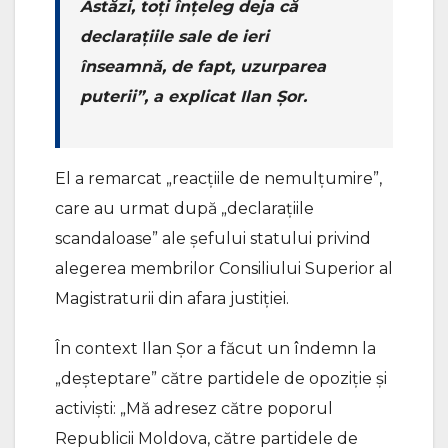
Astăzi, toți înțeleg deja că
declarațiile sale de ieri
înseamnă, de fapt, uzurparea
puterii”, a explicat Ilan Șor.
El a remarcat „reacțiile de nemulțumire”,
care au urmat după „declarațiile
scandaloase” ale șefului statului privind
alegerea membrilor Consiliului Superior al
Magistraturii din afara justiției.
În context Ilan Șor a făcut un îndemn la
„deșteptare” către partidele de opoziție și
activiști: „Mă adresez către poporul
Republicii Moldova, către partidele de