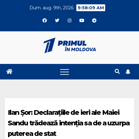
Skip
Dum. aug. 9th, 2026
9:58:09 AM
to
content
Ilan Șor: Declarațiile de ieri ale Maiei
Sandu trădează intenția sa de a uzurpa
puterea de stat