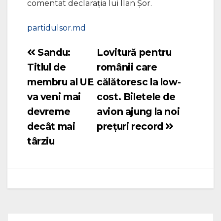
comentat declarația lui Ilan Șor.
partidulsor.md
Sandu:
Lovitură pentru
Navigare
Titlul de
românii care
în
membru al UE
călătoresc la low-
articole
va veni mai
cost. Biletele de
devreme
avion ajung la noi
decât mai
prețuri record
târziu