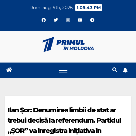
Skip
Dum. aug. 9th, 2026
1:05:44 PM
to
content
Ilan Șor: Denumirea limbii de stat ar
trebui decisă la referendum. Partidul
„ȘOR” va înregistra inițiativa în