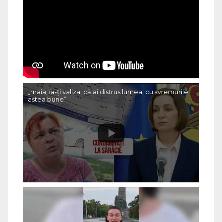
„maia, ia-ți valiza, că ai distrus lumea, cu «vremurile
astea bune”