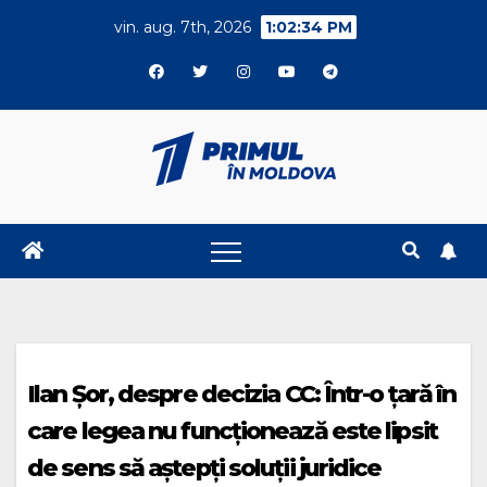
Skip
vin. aug. 7th, 2026
1:02:34 PM
to
content
Ilan Șor, despre decizia CC: Într-o țară în
care legea nu funcționează este lipsit
de sens să aștepți soluții juridice