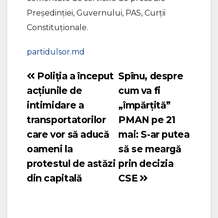
Președinției, Guvernului, PAS, Curții
Constituționale.
partidulsor.md
Poliția a început
Spînu, despre
Navigare
acțiunile de
cum va fi
în
intimidare a
„împărțită”
articole
transportatorilor
PMAN pe 21
care vor să aducă
mai: S-ar putea
oameni la
să se meargă
protestul de astăzi
prin decizia
din capitală
CSE