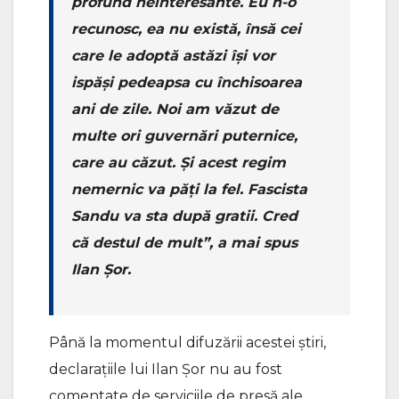
profund neinteresante. Eu n-o
recunosc, ea nu există, însă cei
care le adoptă astăzi își vor
ispăși pedeapsa cu închisoarea
ani de zile. Noi am văzut de
multe ori guvernări puternice,
care au căzut. Și acest regim
nemernic va păți la fel. Fascista
Sandu va sta după gratii. Cred
că destul de mult”, a mai spus
Ilan Șor.
Până la momentul difuzării acestei știri,
declarațiile lui Ilan Șor nu au fost
comentate de serviciile de presă ale