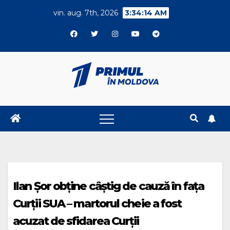
Skip
vin. aug. 7th, 2026
3:34:15 AM
to
content
Ilan Șor obține câștig de cauză în fața
Curții SUA – martorul cheie a fost
acuzat de sfidarea Curții