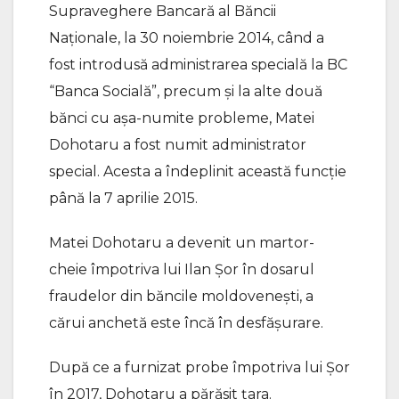
Supraveghere Bancară al Băncii
Naționale, la 30 noiembrie 2014, când a
fost introdusă administrarea specială la BC
“Banca Socială”, precum și la alte două
bănci cu așa-numite probleme, Matei
Dohotaru a fost numit administrator
special. Acesta a îndeplinit această funcție
până la 7 aprilie 2015.
Matei Dohotaru a devenit un martor-
cheie împotriva lui Ilan Șor în dosarul
fraudelor din băncile moldovenești, a
cărui anchetă este încă în desfășurare.
După ce a furnizat probe împotriva lui Șor
în 2017, Dohotaru a părăsit țara.