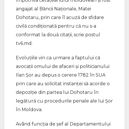
împotriva cetățeanului moldovean și fost
angajat al Băncii Naționale, Matei
Dohotaru, prin care îl acuză de sfidare
civilă condiționată pentru că nu s-a
conformat la două citații, scrie postul
tv6.md.
Evoluțiile vin ca urmare a faptului că
avocații omului de afaceri și politicianului
Ilan Șor au depus o cerere 1782 în SUA
prin care au solicitat instanței să acorde o
depoziție din partea lui Dohotaru în
legătură cu procedurile penale ale lui Șor
în Moldova.
Având funcția de șef al Departamentului