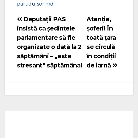
partidulsor.md
Deputații PAS
Atenție,
Navigare
insistă ca ședințele
șoferi! În
în
parlamentare să fie
toată țara
articole
organizate o dată la 2
se circulă
săptămâni – „este
în condiții
stresant” săptămânal
de iarnă