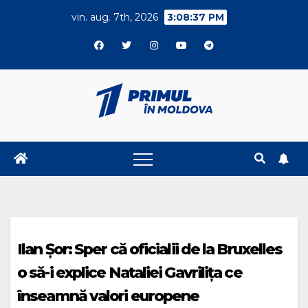
Skip
vin. aug. 7th, 2026
3:08:37 PM
to
content
Ilan Șor: Sper că oficialii de la Bruxelles
o să-i explice Nataliei Gavrilița ce
înseamnă valori europene