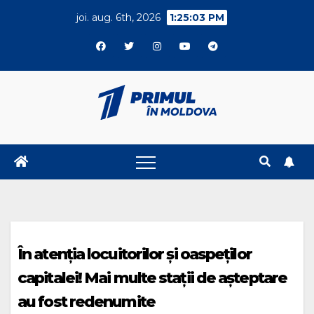
Skip
joi. aug. 6th, 2026
1:25:04 PM
to
content
În atenția locuitorilor și oaspeților
capitalei! Mai multe stații de așteptare
au fost redenumite