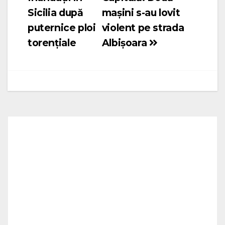
în
Sicilia după
mașini s-au lovit
articole
puternice ploi
violent pe strada
torențiale
Albișoara