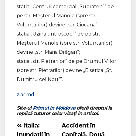
stația „Centrul comercial „Supraten”” de
pe str. Meșterul Manole (spre str.
Voluntarilor) devine „str. Ciocana”;
stația „Uzina „Introscop”” de pe str.
Meșterul Manole (spre str. Voluntarilor)
devine „str. Maria Drăgan”;
stația „str. Pietrarilor” de pe Drumul Viilor
(spre str. Pietrarilor) devine „Biserica „Sf.
Dumitru cel Nou””.
ziar.md
Site-ul
Primul in Moldova
oferă dreptul la
replică tuturor celor vizați în articol.
Italia:
Accident în
Navigare
Inundații în
Capitală. Două