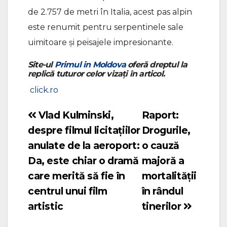
de 2.757 de metri în Italia, acest pas alpin
este renumit pentru serpentinele sale
uimitoare și peisajele impresionante.
Site-ul
Primul in Moldova
oferă dreptul la
replică tuturor celor vizați în articol.
click.ro
Vlad Kulminski,
Raport:
Navigare
despre filmul licitațiilor
Drogurile,
în
anulate de la aeroport:
o cauză
articole
Da, este chiar o dramă
majoră a
care merită să fie în
mortalității
centrul unui film
în rândul
artistic
tinerilor