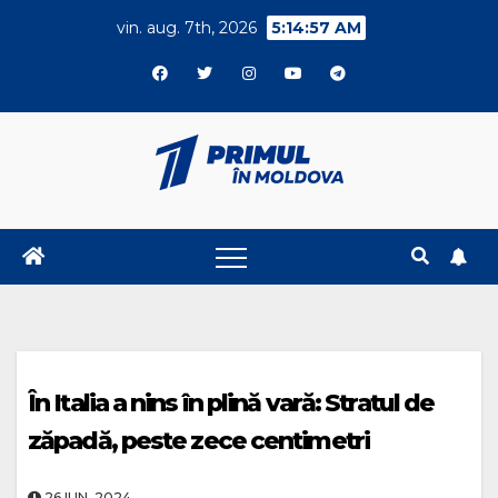
Skip
vin. aug. 7th, 2026
5:14:58 AM
to
content
În Italia a nins în plină vară: Stratul de
zăpadă, peste zece centimetri
26.IUN..2024