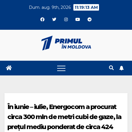
Skip
Dum. aug. 9th, 2026
11:19:13 AM
to
content
În iunie – iulie, Energocom a procurat
circa 300 mln de metri cubi de gaze, la
prețul mediu ponderat de circa 424