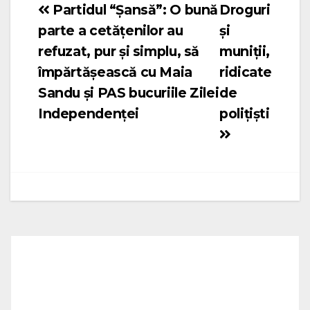
Partidul “Șansă”: O bună
Droguri
Navigare
parte a cetățenilor au
și
în
refuzat, pur și simplu, să
muniții,
articole
împărtășească cu Maia
ridicate
Sandu și PAS bucuriile Zilei
de
Independenței
polițiști