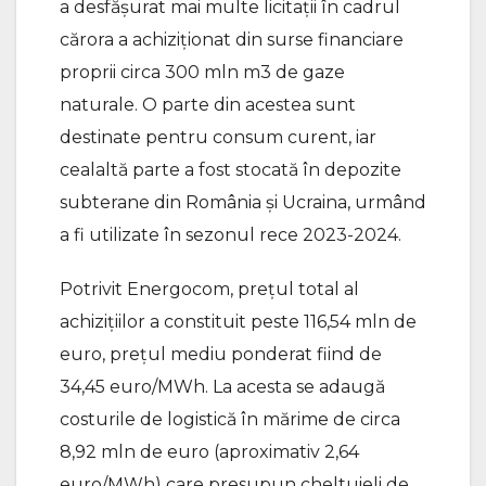
a desfășurat mai multe licitații în cadrul
cărora a achiziționat din surse financiare
proprii circa 300 mln m3 de gaze
naturale. O parte din acestea sunt
destinate pentru consum curent, iar
cealaltă parte a fost stocată în depozite
subterane din România și Ucraina, urmând
a fi utilizate în sezonul rece 2023-2024.
Potrivit Energocom, prețul total al
achizițiilor a constituit peste 116,54 mln de
euro, prețul mediu ponderat fiind de
34,45 euro/MWh. La acesta se adaugă
costurile de logistică în mărime de circa
8,92 mln de euro (aproximativ 2,64
euro/MWh) care presupun cheltuieli de