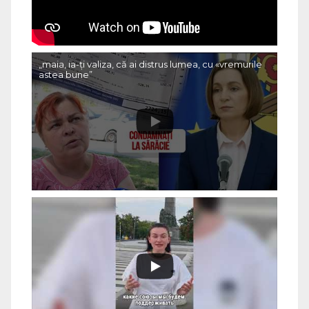
„maia, ia-ți valiza, că ai distrus lumea, cu «vremurile
astea bune”