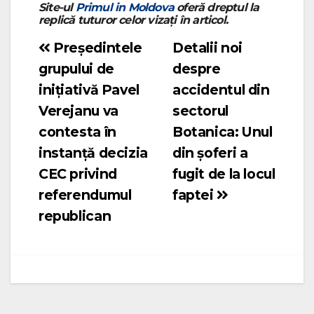
Site-ul
Primul in Moldova
oferă dreptul la
replică tuturor celor vizați în articol.
Președintele
Detalii noi
Navigare
grupului de
despre
în
inițiativă Pavel
accidentul din
articole
Verejanu va
sectorul
contesta în
Botanica: Unul
instanță decizia
din șoferi a
CEC privind
fugit de la locul
referendumul
faptei
republican