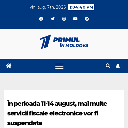
Skip
vin. aug. 7th, 2026
1:04:41 PM
to
content
În perioada 11-14 august, mai multe
servicii fiscale electronice vor fi
suspendate