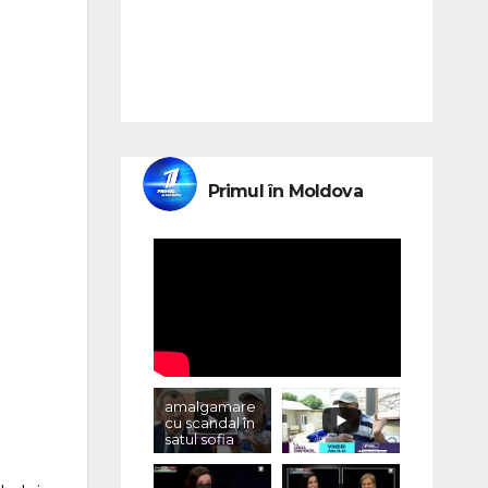
Primul în Moldova
amalgamare
cu scandal în
satul sofia