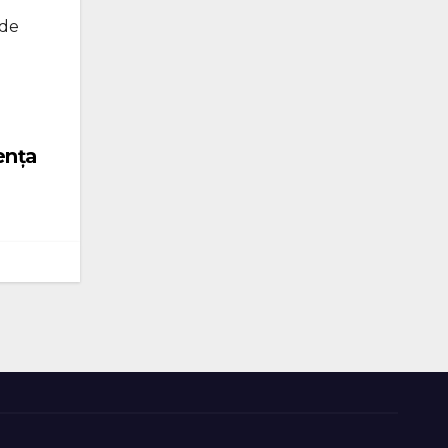
 de
ența