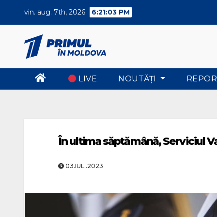
Skip
vin. aug. 7th, 2026
6:21:04 PM
to
content
LIVE
NOUTĂŢI
REPOR
În ultima săptămână, Serviciul V
03.IUL..2023