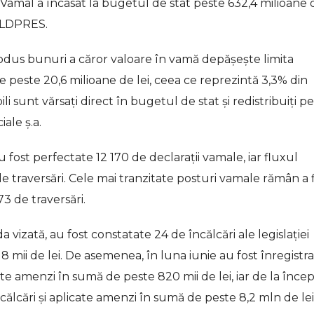
l Vamal a încasat la bugetul de stat peste 632,4 milioane d
MOLDPRES.
rodus bunuri a căror valoare în vamă depășește limita
de peste 20,6 milioane de lei, ceea ce reprezintă 3,3% din
ili sunt vărsați direct în bugetul de stat și redistribuiți p
iale ș.a.
fost perfectate 12 170 de declarații vamale, iar fluxul
e traversări. Cele mai tranzitate posturi vamale rămân a f
73 de traversări.
vizată, au fost constatate 24 de încălcări ale legislației
 mii de lei. De asemenea, în luna iunie au fost înregistr
cate amenzi în sumă de peste 820 mii de lei, iar de la înce
călcări și aplicate amenzi în sumă de peste 8,2 mln de lei