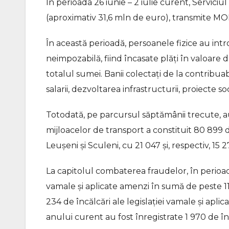
În perioada 26 iunie – 2 iulie curent, Serviciu
(aproximativ 31,6 mln de euro), transmite 
În această perioadă, persoanele fizice au int
neimpozabilă, fiind încasate plăți în valoare 
totalul sumei. Banii colectați de la contribuab
salarii, dezvoltarea infrastructurii, proiecte soc
Totodată, pe parcursul săptămânii trecute, au 
mijloacelor de transport a constituit 80 899 d
Leușeni și Sculeni, cu 21 047 și, respectiv, 15 2
La capitolul combaterea fraudelor, în perioada 
vamale și aplicate amenzi în sumă de peste 118
234 de încălcări ale legislației vamale și apli
anului curent au fost înregistrate 1 970 de în