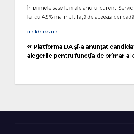
În primele șase luni ale anului curent, Servic
lei, cu 4,9% mai mult față de aceeași perioadă
moldpres.md
Platforma DA și-a anunțat candidat
Navigare
alegerile pentru funcția de primar al 
în
articole