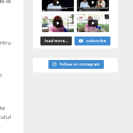
e lei
load more...
subscribe
entru
follow on instagram
i
ate
putul
.