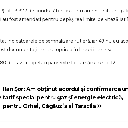
IGP), alți 3 372 de conducători auto nu au respectat regul
i au fost amendați pentru depășirea limitei de viteză, iar 
t indicatoarele de semnalizare rutieră, iar 49 nu au ac
 fost documentați pentru oprirea în locuri interzise.
n 180 de cazuri, apeluri parvenite la numărul unic 112.
Ilan Șor: Am obținut acordul și confirmarea u
e
tarif special pentru gaz și energie electrică,
pentru Orhei, Găgăuzia și Taraclia