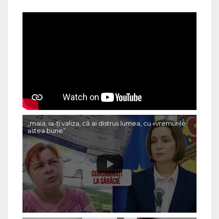
„maia, ia-ți valiza, că ai distrus lumea, cu «vremurile
astea bune”