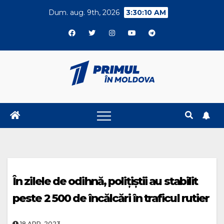
Skip
Dum. aug. 9th, 2026
3:30:11 AM
to
content
În zilele de odihnă, polițiștii au stabilit
peste 2 500 de încălcări în traficul rutier
18.APR..2023