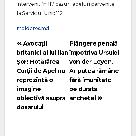
intervenit în 117 cazuri, apeluri parvenite
la Serviciul Unic 112.
moldpres.md
Avocații
Plângere penală
Navigare
britanici ai lui Ilan
împotriva Ursulei
în
Șor: Hotărârea
von der Leyen.
articole
Curții de Apel nu
Ar putea rămâne
reprezintă o
fără imunitate
imagine
pe durata
obiectivă asupra
anchetei
dosarului