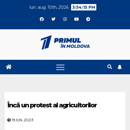
Skip
lun. aug. 10th, 2026
3:54:16 PM
to
content
Încă un protest al agricultorilor
19.IUN..2023