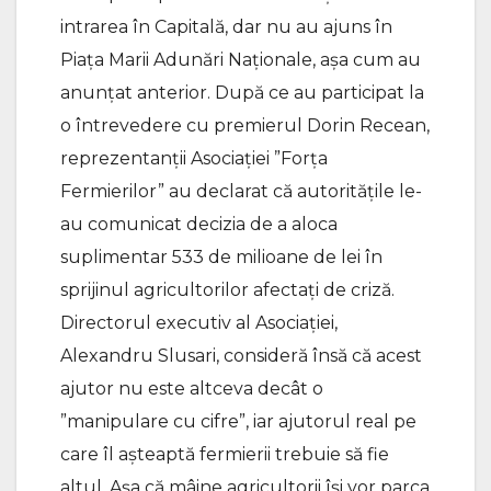
intrarea în Capitală, dar nu au ajuns în
Piața Marii Adunări Naționale, așa cum au
anunțat anterior. După ce au participat la
o întrevedere cu premierul Dorin Recean,
reprezentanții Asociației ”Forța
Fermierilor” au declarat că autoritățile le-
au comunicat decizia de a aloca
suplimentar 533 de milioane de lei în
sprijinul agricultorilor afectați de criză.
Directorul executiv al Asociației,
Alexandru Slusari, consideră însă că acest
ajutor nu este altceva decât o
”manipulare cu cifre”, iar ajutorul real pe
care îl așteaptă fermierii trebuie să fie
altul. Așa că mâine agricultorii își vor parca