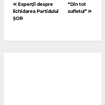
Experții despre
“Din tot
Navigare
lichidarea Partidului
sufletul”
în
ȘOR
articole