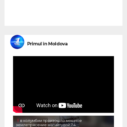
Primul în Moldova
в колумбии произошло мощное
землетрясение магнитудой 7.4