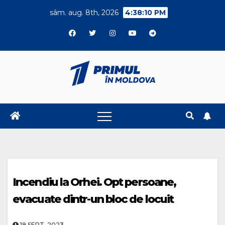
Skip
sâm. aug. 8th, 2026
4:38:11 PM
to
content
Incendiu la Orhei. Opt persoane,
evacuate dintr-un bloc de locuit
19.SEPT..2023