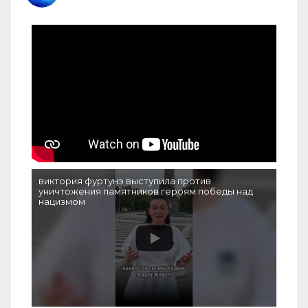
виктория фуртунэ выступила против
уничтожения памятников героям победы над
нацизмом