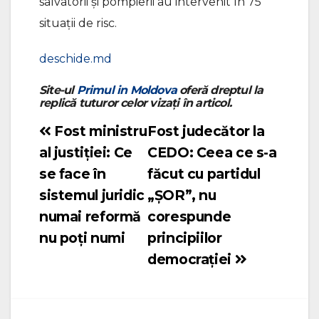
salvatorii și pompierii au intervenit în 75
situații de risc.
deschide.md
Site-ul
Primul in Moldova
oferă dreptul la
replică tuturor celor vizați în articol.
Fost ministru
Fost judecător la
Navigare
al justiției: Ce
CEDO: Ceea ce s-a
în
se face în
făcut cu partidul
articole
sistemul juridic
„ȘOR”, nu
numai reformă
corespunde
nu poți numi
principiilor
democrației