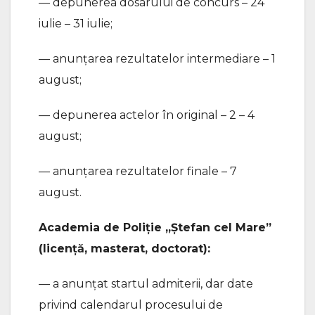
— depunerea dosarului de concurs – 24
iulie – 31 iulie;
— anunțarea rezultatelor intermediare – 1
august;
— depunerea actelor în original – 2 – 4
august;
— anunțarea rezultatelor finale – 7
august.
Academia de Poliție „Ștefan cel Mare”
(licență, masterat, doctorat):
— a anunțat startul admiterii, dar date
privind calendarul procesului de