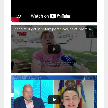
„când ați rugat să votăm pentru voi, ce ați promis?"