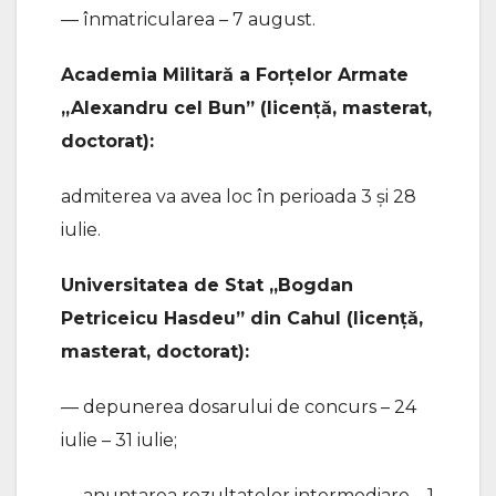
— înmatricularea – 7 august.
Academia Militară a Forţelor Armate
„Alexandru cel Bun” (licență, masterat,
doctorat):
admiterea va avea loc în perioada 3 și 28
iulie.
Universitatea de Stat „Bogdan
Petriceicu Hasdeu” din Cahul (licență,
masterat, doctorat):
— depunerea dosarului de concurs – 24
iulie – 31 iulie;
— anunțarea rezultatelor intermediare – 1