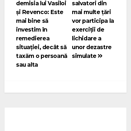
demisia lui Vasiloi
salvatori din
în
și Revenco: Este
mai multe țări
articole
mai bine să
vor participa la
investim în
exerciții de
remedierea
lichidare a
situației, decât să
unor dezastre
taxăm o persoană
simulate
sau alta