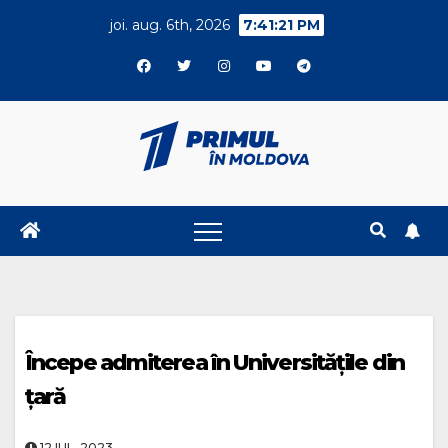
Skip
joi. aug. 6th, 2026
7:41:22 PM
to
content
Începe admiterea în Universitățile din
țară
12.IUL..2023