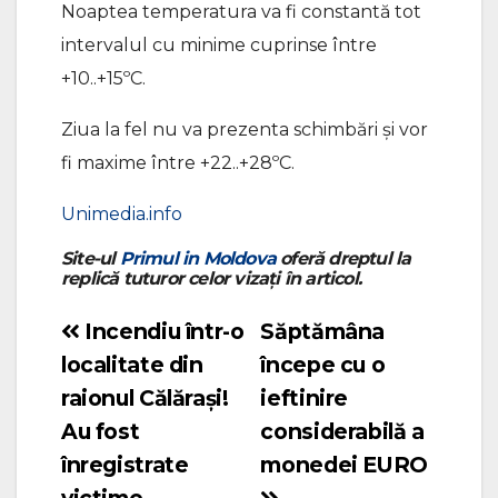
Noaptea temperatura va fi constantă tot
intervalul cu minime cuprinse între
+10..+15ºC.
Ziua la fel nu va prezenta schimbări și vor
fi maxime între +22..+28ºC.
Unimedia.info
Site-ul
Primul in Moldova
oferă dreptul la
replică tuturor celor vizați în articol.
Incendiu într-o
Săptămâna
Navigare
localitate din
începe cu o
în
raionul Călărași!
ieftinire
articole
Au fost
considerabilă a
înregistrate
monedei EURO