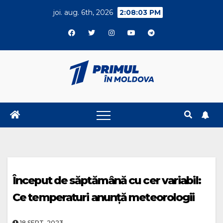
Skip
joi. aug. 6th, 2026
2:08:03 PM
to
content
Început de săptămână cu cer variabil:
Ce temperaturi anunță meteorologii
18.SEPT..2023