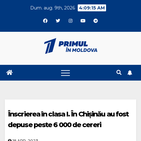
Skip
Dum. aug. 9th, 2026
4:09:15 AM
to
content
Înscrierea în clasa I. În Chișinău au fost
depuse peste 6 000 de cereri
18.APR..2023