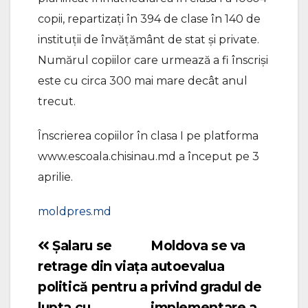
copii, repartizați în 394 de clase în 140 de
instituții de învățământ de stat și private.
Numărul copiilor care urmează a fi înscriși
este cu circa 300 mai mare decât anul
trecut.
Înscrierea copiilor în clasa I pe platforma
www.escoala.chisinau.md a început pe 3
aprilie.
moldpres.md
Șalaru se
Moldova se va
Navigare
retrage din viața
autoevalua
în
politică pentru a
privind gradul de
articole
lupta cu
implementare a