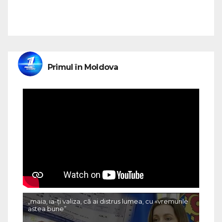
Primul în Moldova
„maia, ia-ți valiza, că ai distrus lumea, cu «vremurile
astea bune”