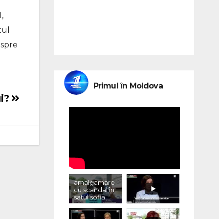
,
tul
espre
Primul în Moldova
ui?
amalgamare
cu scandal în
satul sofia