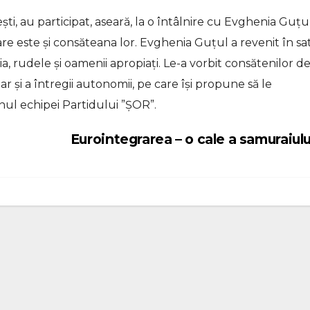
ti, au participat, aseară, la o întâlnire cu Evghenia Guțul
are este și consăteana lor. Evghenia Guțul a revenit în sa
ia, rudele și oamenii apropiați. Le-a vorbit consătenilor d
dar și a întregii autonomii, pe care își propune să le
nul echipei Partidului ”ȘOR”.
Eurointegrarea – o cale a samuraiul