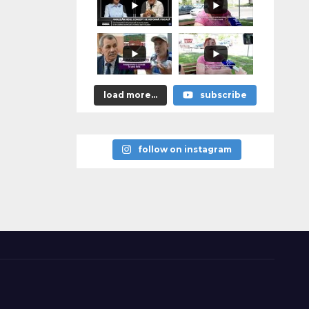
load more...
subscribe
follow on instagram