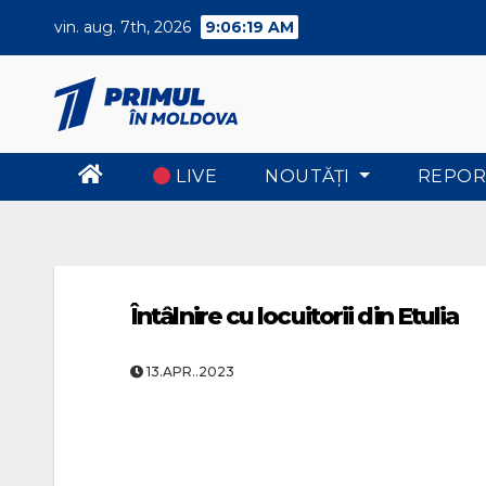
Skip
vin. aug. 7th, 2026
9:06:20 AM
to
content
LIVE
NOUTĂŢI
REPOR
Întâlnire cu locuitorii din Etulia
13.APR..2023