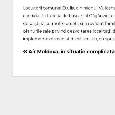
Locuitorii comunei Etulia, din raionul Vulcăneș
candidat la funcția de bașcan al Găgăuziei, c
de baștină cu multe emoții, și-a revăzut famil
planurile sale privind dezvoltarea localității, 
implementeze imediat după scrutin, cu spriji
Air Moldova, în situație complicată
Navigare
în
articole