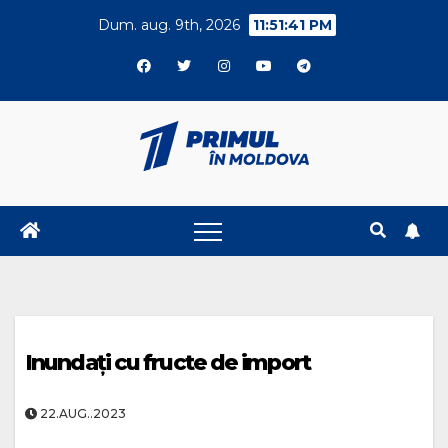
Skip
Dum. aug. 9th, 2026
11:51:41 PM
to
content
Inundați cu fructe de import
22.AUG..2023