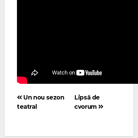
Un nou sezon
Lipsă de
Navigare
teatral
cvorum
în
articole