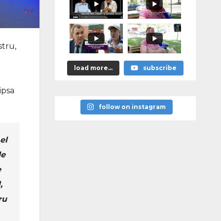
stru,
load more...
subscribe
ipsa
follow on instagram
el
de
e
,
ru