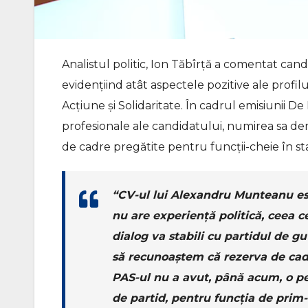
Analistul politic, Ion Tăbîrță a comentat ca
evidențiind atât aspectele pozitive ale profilul
Acțiune și Solidaritate. În cadrul emisiunii De 
profesionale ale candidatului, numirea sa de
de cadre pregătite pentru funcții-cheie în sta
“CV-ul lui Alexandru Munteanu este
nu are experiență politică, ceea c
dialog va stabili cu partidul de g
să recunoaștem că rezerva de cadr
PAS-ul nu a avut, până acum, o p
de partid, pentru funcția de prim-