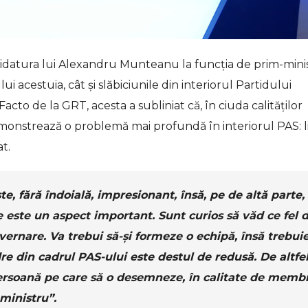
ndidatura lui Alexandru Munteanu la funcția de prim-mini
ui acestuia, cât și slăbiciunile din interiorul Partidului
Facto de la GRT, acesta a subliniat că, în ciuda calităților
monstrează o problemă mai profundă în interiorul PAS: l
t.
, fără îndoială, impresionant, însă, pe de altă parte, 
e este un aspect important. Sunt curios să văd ce fel 
uvernare. Va trebui să-și formeze o echipă, însă trebui
e din cadrul PAS-ului este destul de redusă. De altfel
ersoană pe care să o desemneze, în calitate de memb
ministru”.