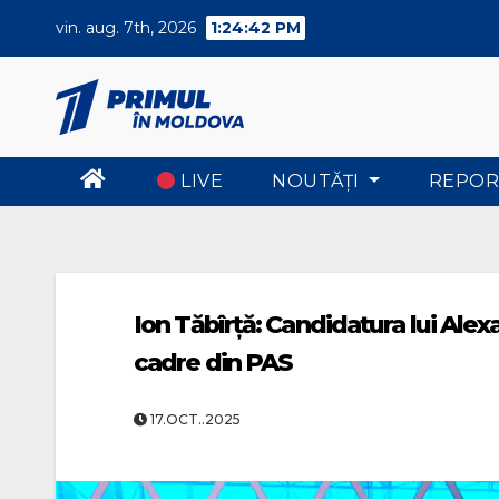
Skip
vin. aug. 7th, 2026
1:24:42 PM
to
content
LIVE
NOUTĂŢI
REPOR
Ion Tăbîrță: Candidatura lui Ale
cadre din PAS
17.OCT..2025