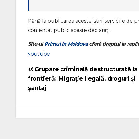
Până la publicarea acestei știri, serviciile d
comentat public aceste declarații.
Site-ul
Primul in Moldova
oferă dreptul la replic
youtube
Grupare criminală destructurată la
Navigare
frontieră: Migrație ilegală, droguri și
în
șantaj
articole