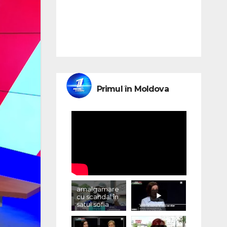
Primul în Moldova
amalgamare
cu scandal în
satul sofia