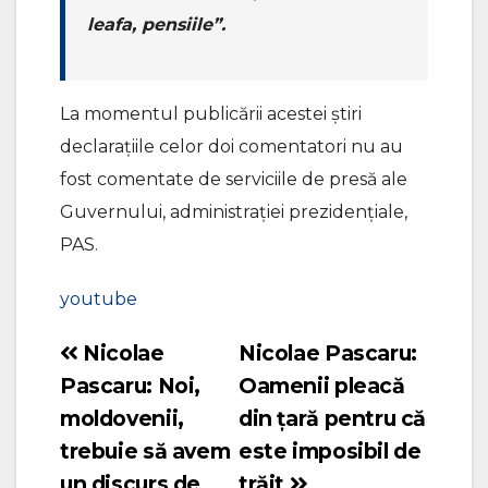
leafa, pensiile”.
La momentul publicării acestei știri
declarațiile celor doi comentatori nu au
fost comentate de serviciile de presă ale
Guvernului, administrației prezidențiale,
PAS.
youtube
Nicolae
Nicolae Pascaru:
Navigare
Pascaru: Noi,
Oamenii pleacă
în
moldovenii,
din țară pentru că
articole
trebuie să avem
este imposibil de
un discurs de
trăit