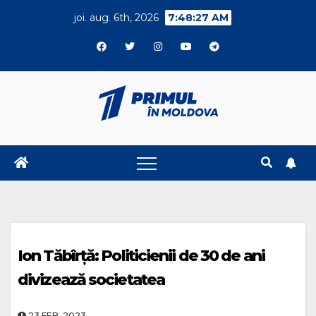
Skip
joi. aug. 6th, 2026
7:48:27 AM
to
content
Ion Tăbîrță: Politicienii de 30 de ani
divizează societatea
23.FEB..2023