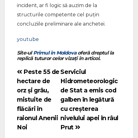
incident, ar fi logic să auzim de la
structurile competente cel puțin
concluziile preliminare ale anchetei.
youtube
Site-ul
Primul in Moldova
oferă dreptul la
replică tuturor celor vizați în articol.
Peste 55 de
Serviciul
Navigare
hectare de
Hidrometeorologic
în
orz și grâu,
de Stat a emis cod
articole
mistuite de
galben în legătură
flăcări în
cu creșterea
raionul Anenii
nivelului apei în râul
Noi
Prut