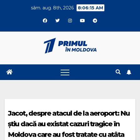
Skip
sâm. aug. 8th, 2026
8:06:16 AM
to
content
Jacot, despre atacul de la aeroport: Nu
știu dacă au existat cazuri tragice în
Moldova care au fost tratate cu atâta