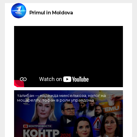
Primul în Moldova
талибан — надежда минсельхоза, налог на
моцареллу, тофан в роли управдома