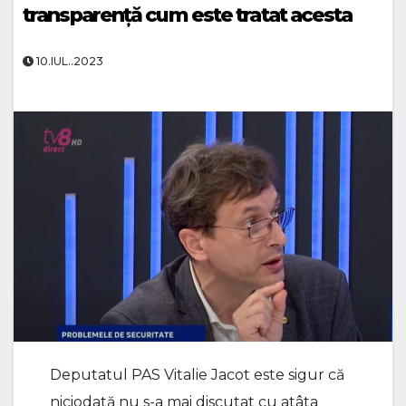
transparență cum este tratat acesta
10.IUL..2023
Deputatul PAS Vitalie Jacot este sigur că
niciodată nu s-a mai discutat cu atâta