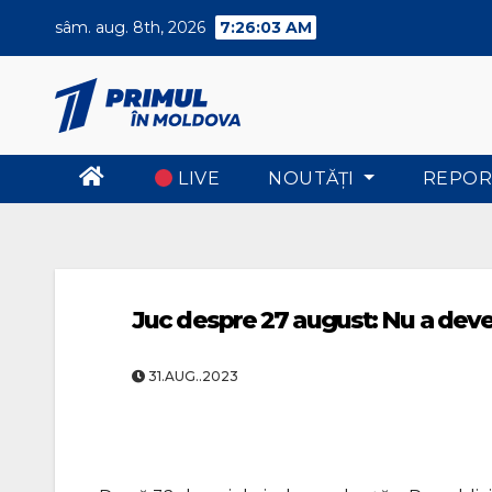
Skip
sâm. aug. 8th, 2026
7:26:04 AM
to
content
LIVE
NOUTĂŢI
REPOR
Juc despre 27 august: Nu a deve
31.AUG..2023