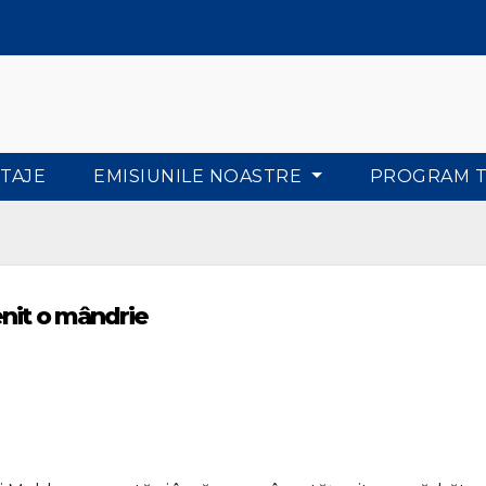
TAJE
EMISIUNILE NOASTRE
PROGRAM 
nit o mândrie