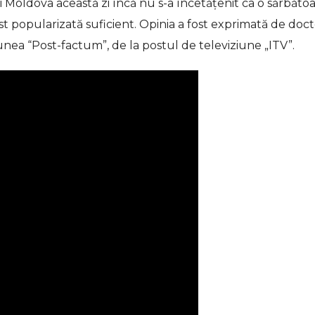
Moldova această zi încă nu s-a încetățenit ca o sărbăto
st popularizată suficient. Opinia a fost exprimată de doc
isiunea “Post-factum”, de la postul de televiziune „ITV”.