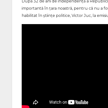
După 32 de ani de independență a Republicii 
importantă în țara noastră, pentru că nu a fo
habilitat în științe politice, Victor Juc, la em