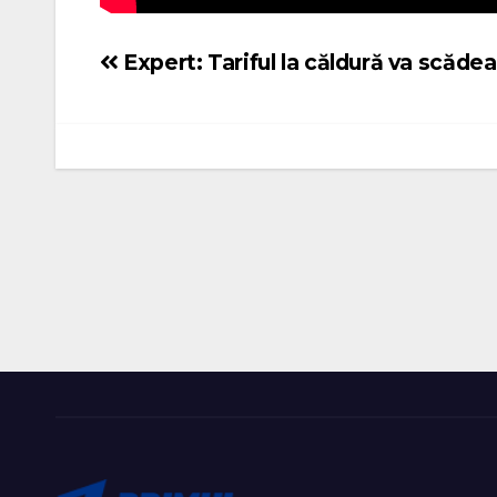
Expert: Tariful la căldură va scădea
Navigare
în
articole