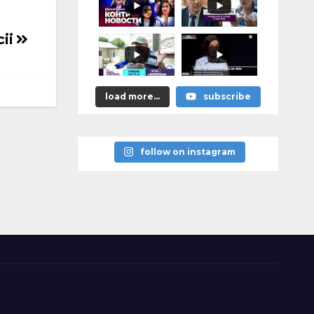
тей» уже
сегодня, в
10:00
cii
load more...
subscribe
follow on instagram