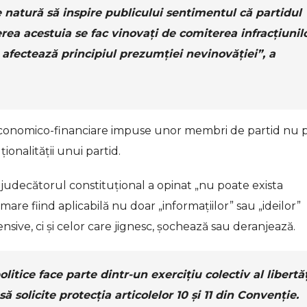
de natură să inspire publicului sentimentul că partidul
rea acestuia se fac vinovați de comiterea infracțiunil
e afectează principiul prezumției nevinovăției”, a
 economico-financiare impuse unor membri de partid nu 
onalității unui partid.
i, judecătorul constituțional a opinat „nu poate exista
are fiind aplicabilă nu doar „informațiilor” sau „ideilor”
nsive, ci și celor care jignesc, șochează sau deranjează.
litice face parte dintr-un exercițiu colectiv al libertăț
 solicite protecția articolelor 10 și 11 din Convenție.