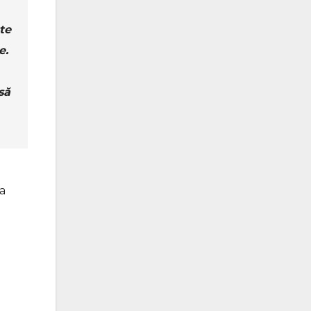
te
e.
să
ea