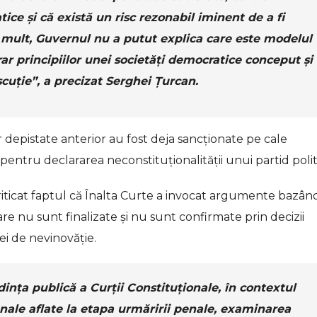
tice și că există un risc rezonabil iminent de a fi
 mult, Guvernul nu a putut explica care este modelul
trar principiilor unei societăți democratice conceput și
scuție”, a precizat Serghei Țurcan.
ar depistate anterior au fost deja sancționate pe cale
pentru declararea neconstituționalității unui partid polit
iticat faptul că Înalta Curte a invocat argumente bazân
re nu sunt finalizate și nu sunt confirmate prin decizii
ei de nevinovăție.
nța publică a Curții Constituționale, în contextul
enale aflate la etapa urmăririi penale, examinarea