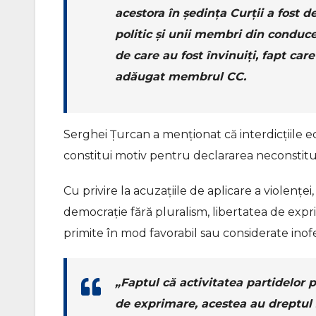
acestora în ședința Curții a fost 
politic și unii membri din conduce
de care au fost învinuiți, fapt car
adăugat membrul CC.
Serghei Țurcan a menționat că interdicțiile
constitui motiv pentru declararea neconstituți
Cu privire la acuzațiile de aplicare a violențe
democrație fără pluralism, libertatea de exprim
primite în mod favorabil sau considerate inofe
„Faptul că activitatea partidelor po
de exprimare, acestea au dreptul să