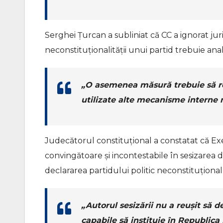
Serghei Țurcan a subliniat că CC a ignorat j
neconstituționalității unui partid trebuie anal
„O asemenea măsură trebuie să rep
utilizate alte mecanisme interne 
Judecătorul constituțional a constatat că Exe
convingătoare și incontestabile în sesizarea 
declararea partidului politic neconstituțional
„Autorul sesizării nu a reușit să 
capabile să instituie în Republica