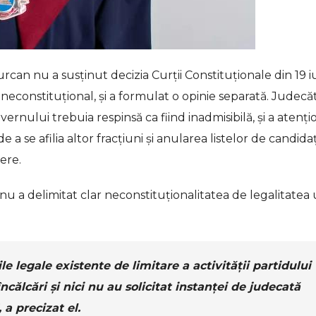
rcan nu a susținut decizia Curții Constituționale din 19 i
 neconstituțional, și a formulat o opinie separată. Judecă
ernului trebuia respinsă ca fiind inadmisibilă, și a atenți
a se afilia altor fracțiuni și anularea listelor de candidaț
bere.
u a delimitat clar neconstituționalitatea de legalitatea
le legale existente de limitare a activității partidului
ncălcări și nici nu au solicitat instanței de judecată
a precizat el.