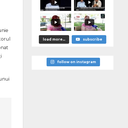
unie
torul
load more...
subscribe
onat
i
follow on instagram
 unui