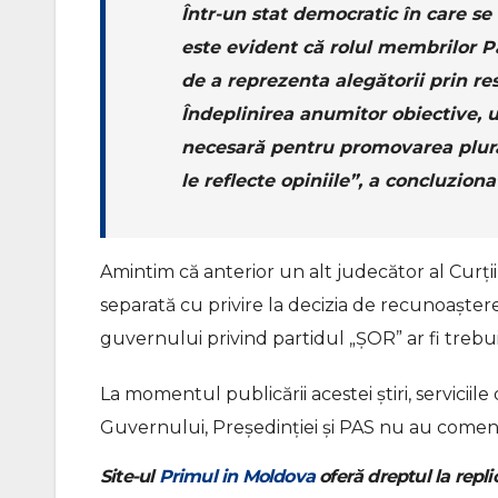
Într-un stat democratic în care se
este evident că rolul membrilor P
de a reprezenta alegătorii prin res
Îndeplinirea anumitor obiective, u
necesară pentru promovarea plurali
le reflecte opiniile”, a concluzion
Amintim că anterior un alt judecător al Curții
separată cu privire la decizia de recunoașter
guvernului privind partidul „ȘOR” ar fi trebui
La momentul publicării acestei știri, serviciile 
Guvernului, Președinției și PAS nu au comenta
Site-ul
Primul in Moldova
oferă dreptul la replic