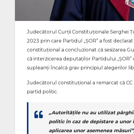
Judecătorul Curții Constituționale Serghei Țu
2023 prin care Partidul „ȘOR” a fost declarat
constituțional a concluzionat că sesizarea Guv
că interzicerea deputaților Partidului „ȘOR” de 
supleanți încalcă grav principiul alegerilor li
Judecătorul constituțional a remarcat că CC n
partid politic.
„Autoritățile nu au utilizat pârghii
politic în caz de depistare a unor î
aplicarea unor asemenea măsuri”, 