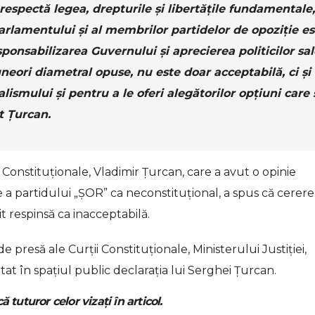
 respectă legea, drepturile şi libertăţile fundamentale,
arlamentului şi al membrilor partidelor de opoziţie es
ponsabilizarea Guvernului şi aprecierea politicilor sal
neori diametral opuse, nu este doar acceptabilă, ci şi
smului și pentru a le oferi alegătorilor opțiuni care 
at Țurcan.
 Constituționale, Vladimir Țurcan, care a avut o opinie
e a partidului „ȘOR” ca neconstituțional, a spus că cerer
t respinsă ca inacceptabilă.
de presă ale Curții Constituționale, Ministerului Justiției,
t în spațiul public declarația lui Serghei Țurcan.
ă tuturor celor vizați în articol.