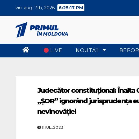
Skip
vin. aug. 7th, 2026
6:25:18 PM
to
content
LIVE
NOUTĂŢI
REPOR
Judecător constituțional: Înalta 
„ȘOR” ignorând jurisprudența eu
nevinovăției
11.IUL..2023