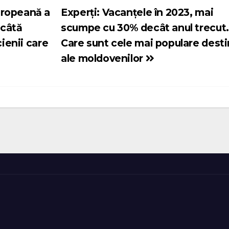
uropeană a
Experți: Vacanțele în 2023, mai
 câtă
scumpe cu 30% decât anul trecut.
cienii care
Care sunt cele mai populare desti
ale moldovenilor