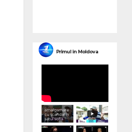
Primul în Moldova
amalgamare
cu scandal în
satul sofia