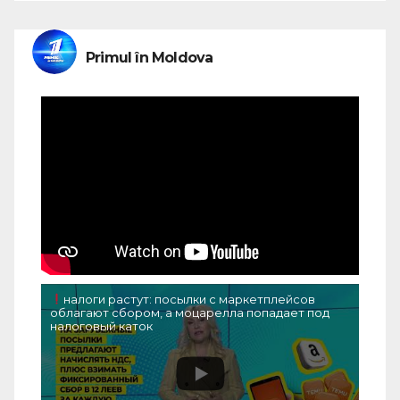
Primul în Moldova
налоги растут: посылки с маркетплейсов
облагают сбором, а моцарелла попадает под
налоговый каток