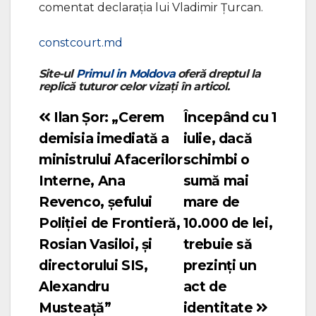
comentat declarația lui Vladimir Țurcan.
constcourt.md
Site-ul
Primul in Moldova
oferă dreptul la
replică tuturor celor vizați în articol.
Ilan Șor: „Cerem
Începând cu 1
Navigare
demisia imediată a
iulie, dacă
în
ministrului Afacerilor
schimbi o
articole
Interne, Ana
sumă mai
Revenco, șefului
mare de
Poliției de Frontieră,
10.000 de lei,
Rosian Vasiloi, și
trebuie să
directorului SIS,
prezinți un
Alexandru
act de
Musteață”
identitate