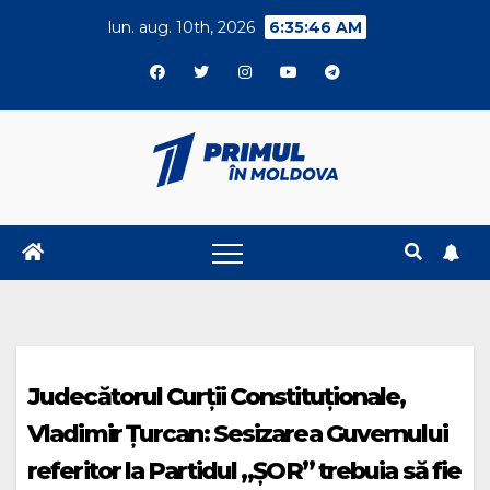
Skip
lun. aug. 10th, 2026
6:35:47 AM
to
content
Judecătorul Curții Constituționale,
Vladimir Țurcan: Sesizarea Guvernului
referitor la Partidul „ȘOR” trebuia să fie